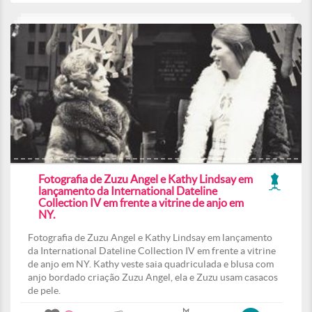
Fotografia de Zuzu Angel e Kathy Lindsay em
lançamento da International Dateline
Collection IV em frente a vitrine de anjo em
NY.
Fotografia de Zuzu Angel e Kathy Lindsay em lançamento
da International Dateline Collection IV em frente a vitrine
de anjo em NY. Kathy veste saia quadriculada e blusa com
anjo bordado criação Zuzu Angel, ela e Zuzu usam casacos
de pele.