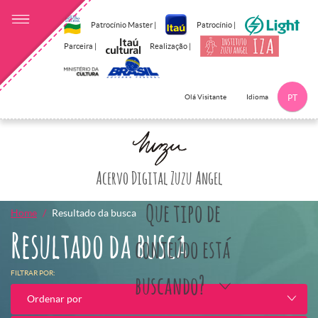
Patrocínio Master |
Patrocínio |
Parceira |
Realização |
Idioma
Olá Visitante
PT
Clique aqui p
Acervo Digital Zuzu Angel
Que tipo de
Home
Resultado da busca
Resultado da busca
conteúdo está
FILTRAR POR:
buscando?
Ordenar por