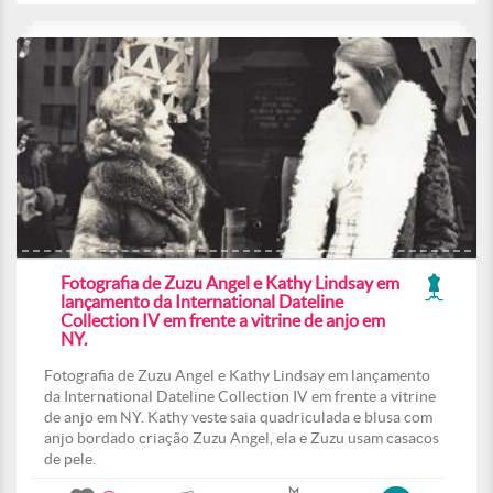
Fotografia de Zuzu Angel e Kathy Lindsay em
lançamento da International Dateline
Collection IV em frente a vitrine de anjo em
NY.
Fotografia de Zuzu Angel e Kathy Lindsay em lançamento
da International Dateline Collection IV em frente a vitrine
de anjo em NY. Kathy veste saia quadriculada e blusa com
anjo bordado criação Zuzu Angel, ela e Zuzu usam casacos
de pele.