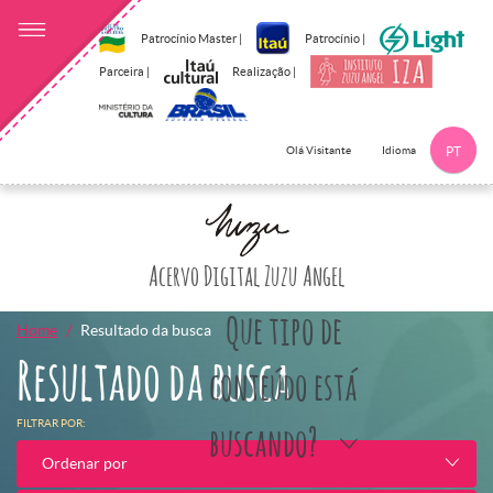
Patrocínio Master |
Patrocínio |
Parceira |
Realização |
Idioma
Olá Visitante
PT
Clique aqui p
Acervo Digital Zuzu Angel
Que tipo de
Home
Resultado da busca
Resultado da busca
conteúdo está
FILTRAR POR:
buscando?
Ordenar por