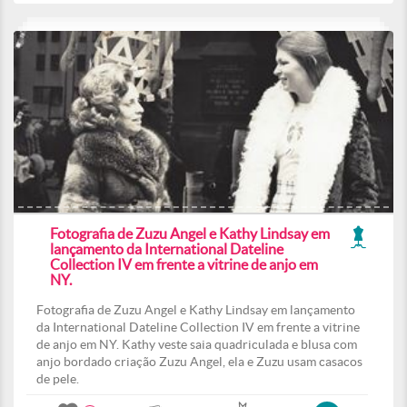
Fotografia de Zuzu Angel e Kathy Lindsay em
lançamento da International Dateline
Collection IV em frente a vitrine de anjo em
NY.
Fotografia de Zuzu Angel e Kathy Lindsay em lançamento
da International Dateline Collection IV em frente a vitrine
de anjo em NY. Kathy veste saia quadriculada e blusa com
anjo bordado criação Zuzu Angel, ela e Zuzu usam casacos
de pele.