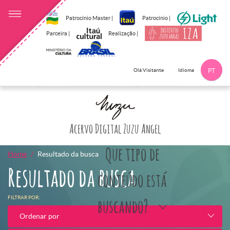
Patrocínio Master |
Patrocínio |
Parceira |
Realização |
Idioma
Olá Visitante
PT
Clique aqui p
Acervo Digital Zuzu Angel
Que tipo de
Home
Resultado da busca
Resultado da busca
conteúdo está
FILTRAR POR:
buscando?
Ordenar por