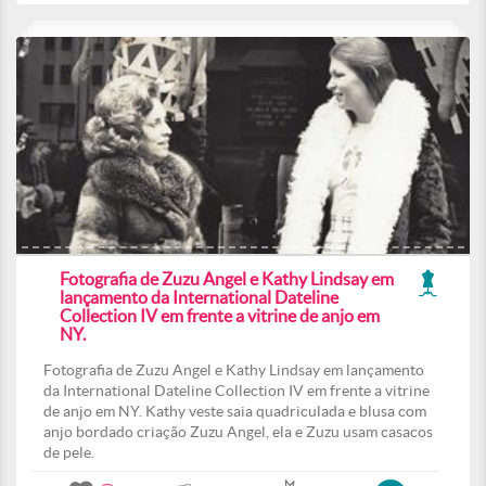
Fotografia de Zuzu Angel e Kathy Lindsay em
lançamento da International Dateline
Collection IV em frente a vitrine de anjo em
NY.
Fotografia de Zuzu Angel e Kathy Lindsay em lançamento
da International Dateline Collection IV em frente a vitrine
de anjo em NY. Kathy veste saia quadriculada e blusa com
anjo bordado criação Zuzu Angel, ela e Zuzu usam casacos
de pele.