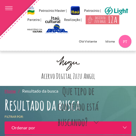
Patrocínio Master |
Patrocínio |
Parceira |
Realização |
Idioma
Olá Visitante
PT
Clique aqui p
Acervo Digital Zuzu Angel
Que tipo de
Home
Resultado da busca
Resultado da busca
conteúdo está
FILTRAR POR:
buscando?
Ordenar por