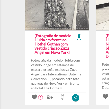
[Fotografia de modelo
[
Hulda em frente ao
H
Hothel Gothan com
N
vestido criação Zuzu
b
Angel em Nova York]
A
Da
Fotografia da modelo Hulda com
Foto
vestido longo em estampa de
posa
pássaro criação exclusiva Zuzu
vest
Angel para International Dateline
esta
Collection III, posando para foto
cria
nas ruas de Nova York em frente
Date
ao hotel The Gotham.
2