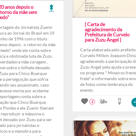
20 anos depois o
etorno da mãe sem
edo"
[ Carta de
rtagem do Jornalista Zuenir
agradecimento da
ura ao Jornal do Brasil em 19
Prefeitura de Curvelo
unho de 1996 com o titulo:
para Zuzu Angel ]
anos depois , o retorno da mãe
Carta elaborada pelo prefeito
medo" onde ele conta sobre
Curvelo Milton Joaquim Dini
ica e obstinada luta de Zuzu ,
agradecendo a participação d
verdadeira mãe coragem ,
Zuzu Angel pela ajuda e pres
eve sobre o bilhete deixado
no programa " Mineiros frent
Zuzu para Chico Buarque
frete" e informando sobre env
e a perseguição que sofria
de fotos como lembrança do
endo seu assassinato, caso
evento.
ecesse morta por acidente.
eportagem conta sobre a
ação que Chico Buarque,
2
o Pontes e ele Zuenir fizeram
 reproduzir a máquina o
et deixado por Zuzu para ser
ado para jornalistas e
ticos e a manobra para