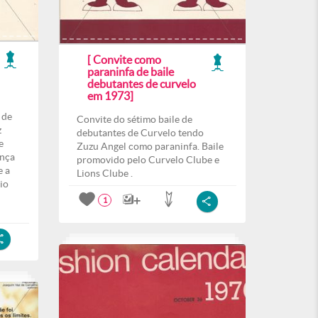
[ Convite como
paraninfa de baile
debutantes de curvelo
em 1973]
 de
Convite do sétimo baile de
z
debutantes de Curvelo tendo
e
Zuzu Angel como paraninfa. Baile
ença
promovido pelo Curvelo Clube e
e a
Lions Clube .
io
1