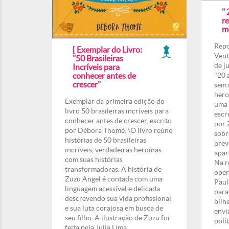
" 
r
m
Repo
[ Exemplar do Livro:
Vent
"50 Brasileiras
de j
Incríveis para
conhecer antes de
"20 
crescer"
sem 
hero
Exemplar da primeira edição do
uma 
livro 50 brasileiras incríveis para
escr
conhecer antes de crescer, escrito
por 
por Débora Thomé. \O livro reúne
sobr
histórias de 50 brasileiras
prev
incríveis, verdadeiras heroínas
apar
com suas histórias
Na r
transformadoras. A história de
oper
Zuzu Angel é contada com uma
Paul
linguagem acessível e delicada
para
descrevendo sua vida profissional
bilh
e sua luta corajosa em busca de
envi
seu filho. A ilustração de Zuzu foi
polí
feita pela Julia Lima