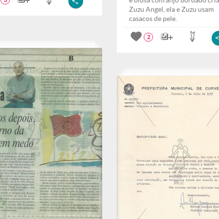
e blusa com anjo bordado cri
3
Zuzu Angel, ela e Zuzu usam
casacos de pele.
2