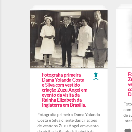
F
Fotografia primeira
Z
Dama Yolanda Costa
ve
e Silva com vestido
co
criação Zuzu Angel em
Da
evento da visita da
Rainha Elizabeth da
Foto
Inglaterra em Brasília.
com 
Fotografia primeira Dama Yolanda
de s
Costa e Silva cliente das criações
Inte
de vestidos Zuzu Angel em evento
da visita da Rainha Elizabeth da