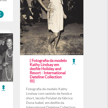
e ele
[ Fotografia da modelo
Kathy Lindsay em
desfile Holiday and
Resort - International
Dateline Collection
III]
Fotografia de modelo Kathy
Lindsay com vestido de fenda e
short, tecido Polybel da fábrica
Dona Isabel, em desfile da
International Dateline Collection