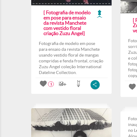
[ Fotografia de modelo
em pose para ensaio
[ 
da revista Manchete
Z
com vestido floral
ve
criação Zuzu Angel]
Foto
Fotografia de modelo em pose
sorr
para ensaio da revista Manchete
Zuzu
usando vestido floral de mangas
e co
compridas e fenda frontal, criação
foto
Zuzu Angel coleção International
foto
Dateline Collection.
copy
1
Foto
inau
no L
Aloy