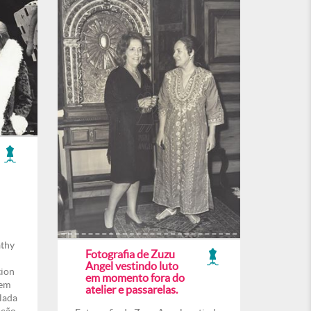
athy
Fotografia de Zuzu
Angel vestindo luto
tion
em momento fora do
 em
atelier e passarelas.
lada