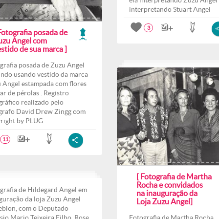
ela interpretando Zuzu Angel 
interpretando Stuart Angel
3
Fotografia posada de
uzu Angel com
stido de sua marca ]
grafia posada de Zuzu Angel
indo usando vestido da marca
 Angel estampada com flores
lar de pérolas . Registro
gráfico realizado pelo
grafo David Drew Zingg com
right by PLUG
11
[ Fotografia de Martha
Rocha e convidados
grafia de Hildegard Angel em
na inauguração da
guração da loja Zuzu Angel
Loja Zuzu Angel]
eblon, com o Deputado
sio Mario Teixeira Filho, Rose
Fotografia de Martha Rocha,