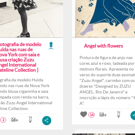
Fotografia de modelo
Angel with flowers
ulda nas ruas de
ova York com saia e
Pintura de figura de anjo nas
lusa criação Zuzu
cores azul e roxo, ladeada por
ngel International
motivos florais. Apresenta no
teline Collection ]
verso do suporte duas assinat
grafia da modelo Hulda
"Zuzu Angel", carimbo com os
ndo nas ruas de Nova York
dizeres "Designed by ZUZU
indo blusa ciganinha e saia
ANGEL; Rio De Janeiro" e
mpada com renda na barra,
inscrição a lápis do número "
ção Zuzu Angel International
A".
line Collection.
14
2