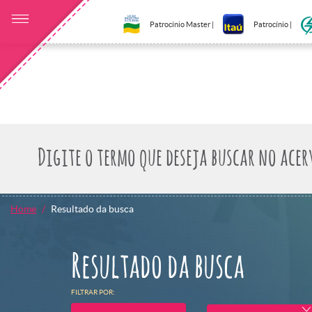
Patrocínio Master |
Patrocínio |
Home
Resultado da busca
Resultado da busca
FILTRAR POR: