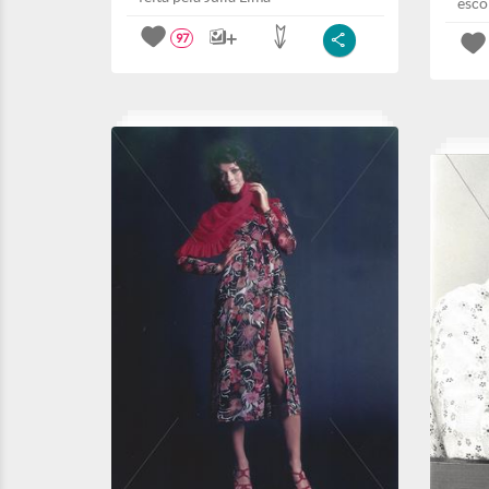
esco
97