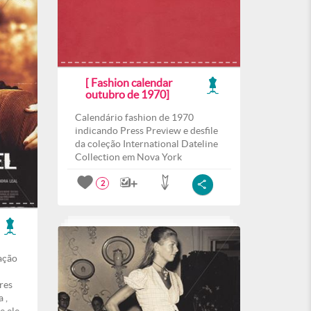
[ Fashion calendar
outubro de 1970]
Calendário fashion de 1970
indicando Press Preview e desfile
da coleção International Dateline
Collection em Nova York
2
ação
res
 ,