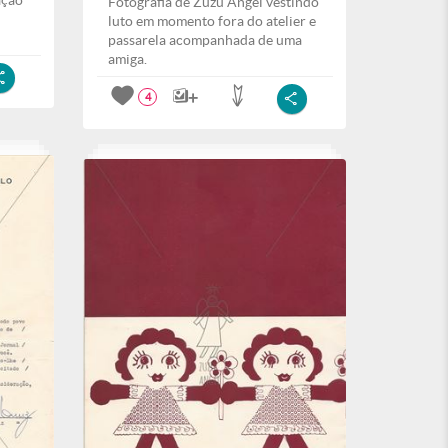
ação
Fotografia de Zuzu Angel vestindo
luto em momento fora do atelier e
passarela acompanhada de uma
amiga.
4