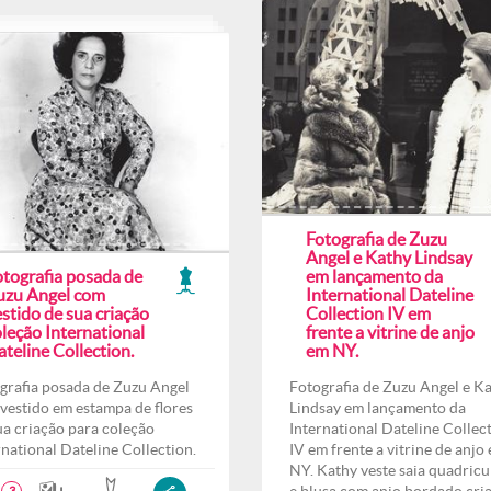
Fotografia de Zuzu
Angel e Kathy Lindsay
otografia posada de
em lançamento da
uzu Angel com
International Dateline
stido de sua criação
Collection IV em
leção International
frente a vitrine de anjo
teline Collection.
em NY.
grafia posada de Zuzu Angel
Fotografia de Zuzu Angel e K
vestido em estampa de flores
Lindsay em lançamento da
ua criação para coleção
International Dateline Collec
rnational Dateline Collection.
IV em frente a vitrine de anjo
NY. Kathy veste saia quadricu