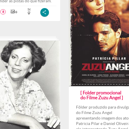
nder as pistas do que fizeram.
8
[ Folder promocional
do Filme Zuzu Angel ]
Fôlder produzido para divulg
do Filme Zuzu Angel
apresentando imagem dos ato
Patricia Pilar e Daniel Oliveira