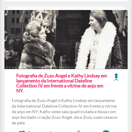
Fotografia de Zuzu Angel e Kathy Lindsay em
lançamento da International Dateline
Collection IV em frente a vitrine de anjo em
NY.
Fotografia de Zuzu Angel e Kathy Lindsay em lançamento
da International Dateline Collection IV em frente a vitrine
de anjo em NY. Kathy veste saia quadriculada e blusa com
anjo bordado criação Zuzu Angel, ela e Zuzu usam casacos
de pele.