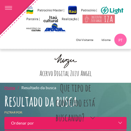
Patrocínio Master |
Patrocínio |
Parceira |
Realização |
Idioma
Olá Visitante
PT
Clique aqui p
Acervo Digital Zuzu Angel
Que tipo de
Home
Resultado da busca
Resultado da busca
conteúdo está
FILTRAR POR:
buscando?
Ordenar por