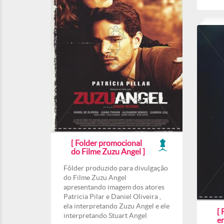
[ Folder promocional
do Filme Zuzu Angel ]
Fôlder produzido para divulgação
do Filme Zuzu Angel
apresentando imagem dos atores
Patricia Pilar e Daniel Oliveira ,
ela interpretando Zuzu Angel e ele
[ 
interpretando Stuart Angel
e