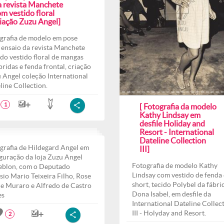
a revista Manchete
m vestido floral
riação Zuzu Angel]
grafia de modelo em pose
 ensaio da revista Manchete
do vestido floral de mangas
ridas e fenda frontal, criação
 Angel coleção International
line Collection.
1
[ Fotografia da modelo
Kathy Lindsay em
desfile Holiday and
Resort - International
Dateline Collection
grafia de Hildegard Angel em
III]
guração da loja Zuzu Angel
Fotografia de modelo Kathy
eblon, com o Deputado
Lindsay com vestido de fenda 
sio Mario Teixeira Filho, Rose
short, tecido Polybel da fábri
e Muraro e Alfredo de Castro
Dona Isabel, em desfile da
es
International Dateline Collec
III - Holyday and Resort.
2