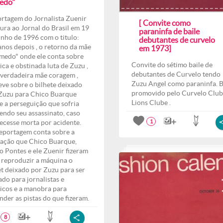
edo"
rtagem do Jornalista Zuenir
[ Convite como
ura ao Jornal do Brasil em 19
paraninfa de baile
unho de 1996 com o titulo:
debutantes de curvelo
anos depois , o retorno da mãe
em 1973]
medo" onde ele conta sobre
Convite do sétimo baile de
ica e obstinada luta de Zuzu ,
debutantes de Curvelo tendo
verdadeira mãe coragem ,
Zuzu Angel como paraninfa. B
eve sobre o bilhete deixado
promovido pelo Curvelo Club
Zuzu para Chico Buarque
Lions Clube .
e a perseguição que sofria
endo seu assassinato, caso
ecesse morta por acidente.
1
eportagem conta sobre a
ação que Chico Buarque,
o Pontes e ele Zuenir fizeram
 reproduzir a máquina o
et deixado por Zuzu para ser
ado para jornalistas e
ticos e a manobra para
nder as pistas do que fizeram.
8