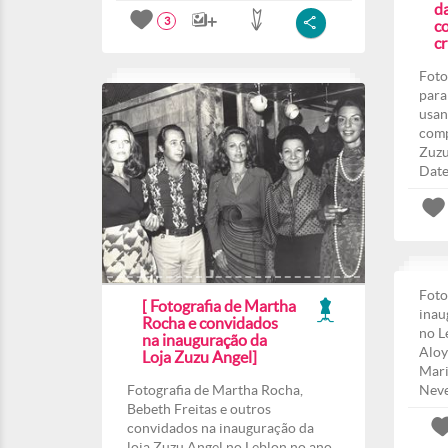
d
3
co
c
Foto
para
usan
comp
Zuzu
Date
Foto
[ Fotografia de Martha
inau
Rocha e convidados
no L
na inauguração da
Aloy
Loja Zuzu Angel]
Mari
Fotografia de Martha Rocha,
Nev
Bebeth Freitas e outros
convidados na inauguração da
loja Zuzu Angel no Leblon no ano