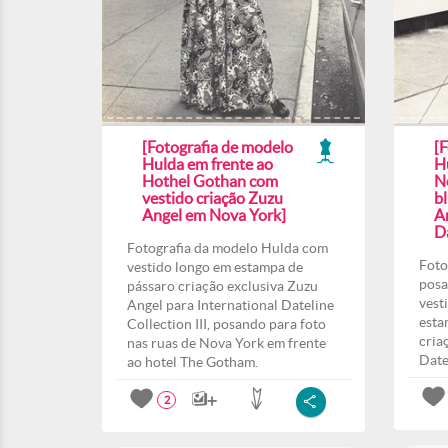
[Fotografia de modelo
[
Hulda em frente ao
H
Hothel Gothan com
N
vestido criação Zuzu
b
Angel em Nova York]
A
Da
Fotografia da modelo Hulda com
Foto
vestido longo em estampa de
posa
pássaro criação exclusiva Zuzu
vest
Angel para International Dateline
esta
Collection III, posando para foto
cria
nas ruas de Nova York em frente
Date
ao hotel The Gotham.
2