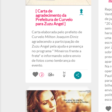
m
Repo
[ Carta de
Vent
agradecimento da
de j
Prefeitura de Curvelo
para Zuzu Angel ]
"20 
sem 
Carta elaborada pelo prefeito de
hero
Curvelo Milton Joaquim Diniz
uma 
agradecendo a participação de
escr
Zuzu Angel pela ajuda e presença
por 
no programa " Mineiros frente a
sobr
frete" e informando sobre envio
prev
de fotos como lembrança do
apar
evento.
Na r
oper
2
Paul
para
bilh
envi
polí
esco