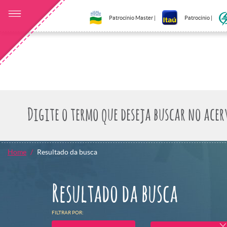
Patrocínio Master |
Patrocínio |
Home
Resultado da busca
Resultado da busca
FILTRAR POR: