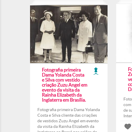
F
Fotografia primeira
Z
Dama Yolanda Costa
ve
e Silva com vestido
co
criação Zuzu Angel em
Da
evento da visita da
Rainha Elizabeth da
Foto
Inglaterra em Brasília.
com 
Fotografia primeira Dama Yolanda
de s
Costa e Silva cliente das criações
Inte
de vestidos Zuzu Angel em evento
da visita da Rainha Elizabeth da