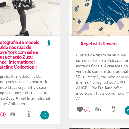
Fotografia de modelo
Angel with flowers
ulda nas ruas de
ova York com saia e
Pintura de figura de anjo nas
lusa criação Zuzu
cores azul e roxo, ladeada por
ngel International
motivos florais. Apresenta no
teline Collection ]
verso do suporte duas assinat
grafia da modelo Hulda
"Zuzu Angel", carimbo com os
ndo nas ruas de Nova York
dizeres "Designed by ZUZU
indo blusa ciganinha e saia
ANGEL; Rio De Janeiro" e
mpada com renda na barra,
inscrição a lápis do número "
ção Zuzu Angel International
A".
line Collection.
14
2