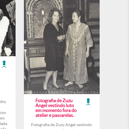
Fotografia de Zuzu
athy
Angel vestindo luto
em momento fora do
tion
atelier e passarelas.
 em
lada
Fotografia de Zuzu Angel vestindo