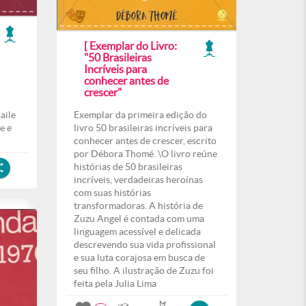
[ Exemplar do Livro:
"50 Brasileiras
Incríveis para
conhecer antes de
crescer"
aile
Exemplar da primeira edição do
e e
livro 50 brasileiras incríveis para
conhecer antes de crescer, escrito
por Débora Thomé. \O livro reúne
histórias de 50 brasileiras
incríveis, verdadeiras heroínas
com suas histórias
transformadoras. A história de
Zuzu Angel é contada com uma
linguagem acessível e delicada
descrevendo sua vida profissional
e sua luta corajosa em busca de
seu filho. A ilustração de Zuzu foi
feita pela Julia Lima