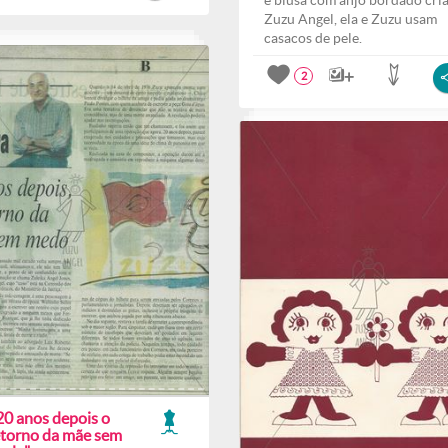
e blusa com anjo bordado cri
Zuzu Angel, ela e Zuzu usam
casacos de pele.
2
20 anos depois o
etorno da mãe sem