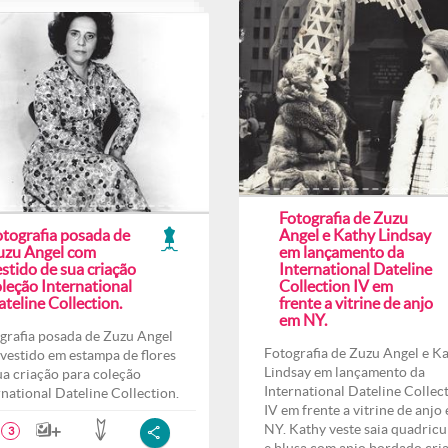
Fotografia de Zuzu
otografia posada de
Angel e Kathy Lindsay
uzu Angel com
em lançamento da
stido de sua criação
International Dateline
leção International
Collection IV em
teline Collection.
frente a vitrine de anjo
em NY.
grafia posada de Zuzu Angel
Fotografia de Zuzu Angel e K
vestido em estampa de flores
Lindsay em lançamento da
ua criação para coleção
International Dateline Collec
rnational Dateline Collection.
IV em frente a vitrine de anjo
NY. Kathy veste saia quadricu
3