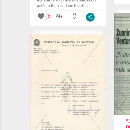
Inglaterra ao Brasil nos salões do
palácio Itamarati em Brasilia.
3
" 
r