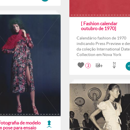
[ Fashion calendar
outubro de 1970]
Calendário fashion de 1970
indicando Press Preview e des
da coleção International Date
Collection em Nova York
2
Fotografia de modelo
m pose para ensaio