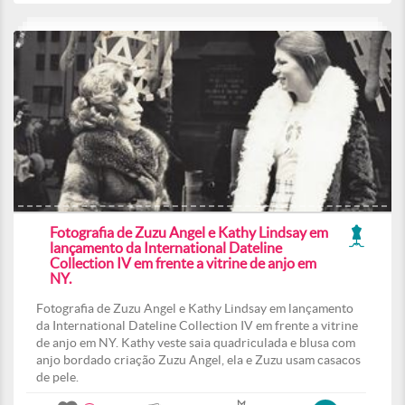
Fotografia de Zuzu Angel e Kathy Lindsay em
lançamento da International Dateline
Collection IV em frente a vitrine de anjo em
NY.
Fotografia de Zuzu Angel e Kathy Lindsay em lançamento
da International Dateline Collection IV em frente a vitrine
de anjo em NY. Kathy veste saia quadriculada e blusa com
anjo bordado criação Zuzu Angel, ela e Zuzu usam casacos
de pele.