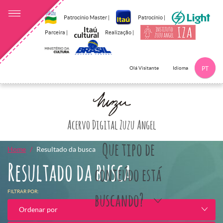
Patrocínio Master |
Patrocínio |
Parceira |
Realização |
Idioma
Olá Visitante
PT
Clique aqui p
Acervo Digital Zuzu Angel
Que tipo de
Home
Resultado da busca
Resultado da busca
conteúdo está
FILTRAR POR:
buscando?
Ordenar por