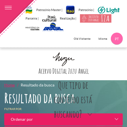
Patrocínio Master |
Patrocínio |
Parceira |
Realização |
Idioma
Olá Visitante
PT
Clique aqui p
Acervo Digital Zuzu Angel
Que tipo de
Home
Resultado da busca
Resultado da busca
conteúdo está
FILTRAR POR:
buscando?
Ordenar por