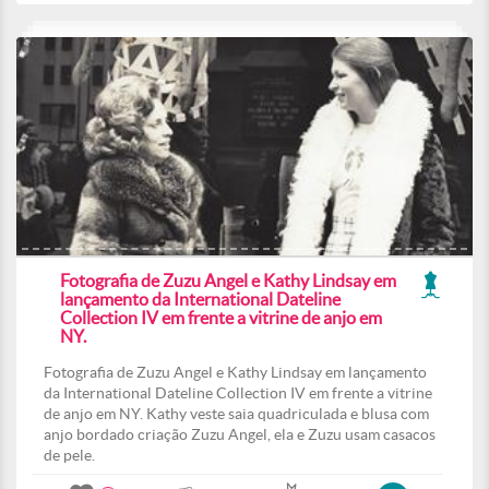
Fotografia de Zuzu Angel e Kathy Lindsay em
lançamento da International Dateline
Collection IV em frente a vitrine de anjo em
NY.
Fotografia de Zuzu Angel e Kathy Lindsay em lançamento
da International Dateline Collection IV em frente a vitrine
de anjo em NY. Kathy veste saia quadriculada e blusa com
anjo bordado criação Zuzu Angel, ela e Zuzu usam casacos
de pele.