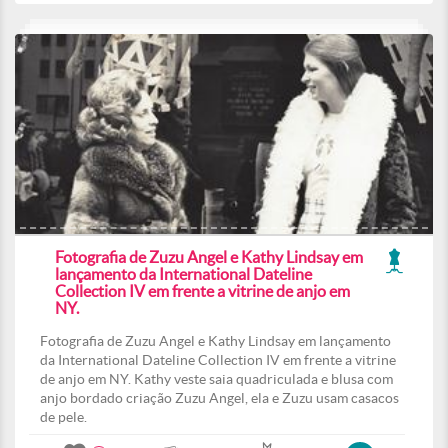
Fotografia de Zuzu Angel e Kathy Lindsay em
lançamento da International Dateline
Collection IV em frente a vitrine de anjo em
NY.
Fotografia de Zuzu Angel e Kathy Lindsay em lançamento
da International Dateline Collection IV em frente a vitrine
de anjo em NY. Kathy veste saia quadriculada e blusa com
anjo bordado criação Zuzu Angel, ela e Zuzu usam casacos
de pele.