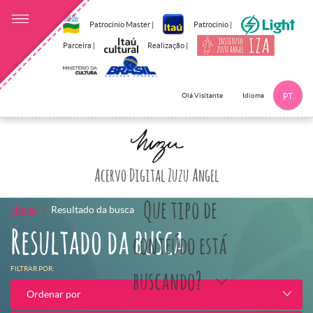
Patrocínio Master |
Patrocínio |
Parceira |
Realização |
Idioma
Olá Visitante
PT
Clique aqui p
Acervo Digital Zuzu Angel
Que tipo de
Home
Resultado da busca
Resultado da busca
conteúdo está
FILTRAR POR:
buscando?
Ordenar por