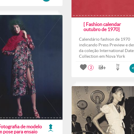
[ Fashion calendar
outubro de 1970]
Calendário fashion de 1970
indicando Press Preview e des
da coleção International Date
Collection em Nova York
2
Fotografia de modelo
m pose para ensaio