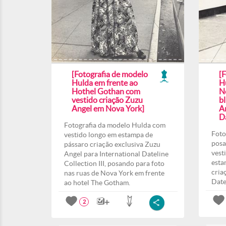
[Fotografia de modelo
[
Hulda em frente ao
H
Hothel Gothan com
N
vestido criação Zuzu
b
Angel em Nova York]
A
Da
Fotografia da modelo Hulda com
Foto
vestido longo em estampa de
posa
pássaro criação exclusiva Zuzu
vest
Angel para International Dateline
esta
Collection III, posando para foto
cria
nas ruas de Nova York em frente
Date
ao hotel The Gotham.
2