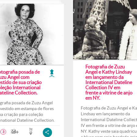
Fotografia de Zuzu
otografia posada de
Angel e Kathy Lindsay
uzu Angel com
em lançamento da
stido de sua criação
International Dateline
leção International
Collection IV em
teline Collection.
frente a vitrine de anjo
em NY.
grafia posada de Zuzu Angel
Fotografia de Zuzu Angel e K
vestido em estampa de flores
Lindsay em lançamento da
ua criação para coleção
International Dateline Collec
rnational Dateline Collection.
IV em frente a vitrine de anjo
NY. Kathy veste saia quadricu
3