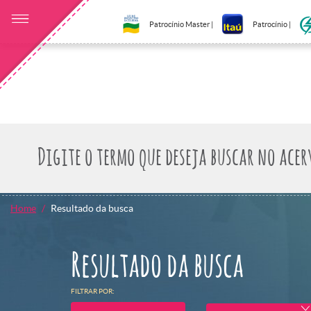
Patrocínio Master |
Patrocínio |
Home
Resultado da busca
Resultado da busca
FILTRAR POR: