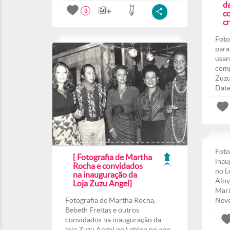
d
3
co
c
Foto
para
usan
comp
Zuzu
Date
Foto
[ Fotografia de Martha
inau
Rocha e convidados
no L
na inauguração da
Aloy
Loja Zuzu Angel]
Mari
Fotografia de Martha Rocha,
Nev
Bebeth Freitas e outros
convidados na inauguração da
loja Zuzu Angel no Leblon no ano