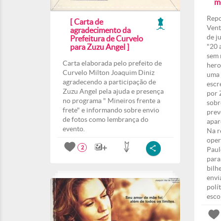
m
Repo
[ Carta de
Vent
agradecimento da
de j
Prefeitura de Curvelo
para Zuzu Angel ]
"20 
sem 
Carta elaborada pelo prefeito de
hero
Curvelo Milton Joaquim Diniz
uma 
agradecendo a participação de
escr
Zuzu Angel pela ajuda e presença
por 
no programa " Mineiros frente a
sobr
frete" e informando sobre envio
prev
de fotos como lembrança do
apar
evento.
Na r
oper
2
Paul
para
bilh
envi
polí
esco