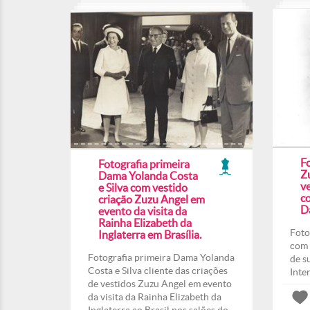
F
Fotografia primeira
Z
Dama Yolanda Costa
ve
e Silva com vestido
co
criação Zuzu Angel em
Da
evento da visita da
Rainha Elizabeth da
Foto
Inglaterra em Brasília.
com 
Fotografia primeira Dama Yolanda
de s
Costa e Silva cliente das criações
Inte
de vestidos Zuzu Angel em evento
da visita da Rainha Elizabeth da