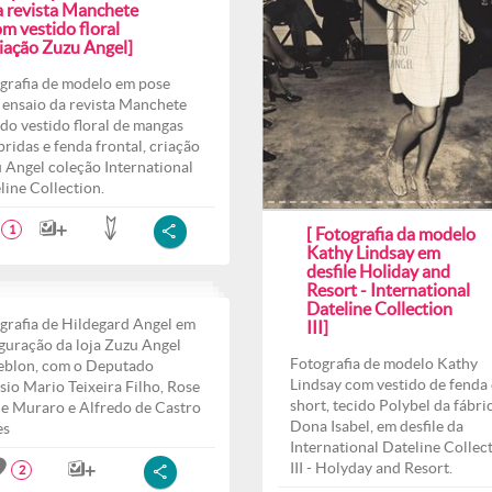
a revista Manchete
m vestido floral
riação Zuzu Angel]
grafia de modelo em pose
 ensaio da revista Manchete
do vestido floral de mangas
ridas e fenda frontal, criação
 Angel coleção International
line Collection.
1
[ Fotografia da modelo
Kathy Lindsay em
desfile Holiday and
Resort - International
Dateline Collection
grafia de Hildegard Angel em
III]
guração da loja Zuzu Angel
Fotografia de modelo Kathy
eblon, com o Deputado
Lindsay com vestido de fenda 
sio Mario Teixeira Filho, Rose
short, tecido Polybel da fábri
e Muraro e Alfredo de Castro
Dona Isabel, em desfile da
es
International Dateline Collec
III - Holyday and Resort.
2