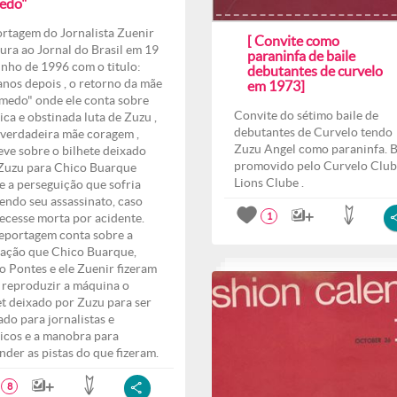
edo"
rtagem do Jornalista Zuenir
[ Convite como
ura ao Jornal do Brasil em 19
paraninfa de baile
unho de 1996 com o titulo:
debutantes de curvelo
anos depois , o retorno da mãe
em 1973]
medo" onde ele conta sobre
Convite do sétimo baile de
ica e obstinada luta de Zuzu ,
debutantes de Curvelo tendo
verdadeira mãe coragem ,
Zuzu Angel como paraninfa. B
eve sobre o bilhete deixado
promovido pelo Curvelo Club
Zuzu para Chico Buarque
Lions Clube .
e a perseguição que sofria
endo seu assassinato, caso
ecesse morta por acidente.
1
eportagem conta sobre a
ação que Chico Buarque,
o Pontes e ele Zuenir fizeram
 reproduzir a máquina o
et deixado por Zuzu para ser
ado para jornalistas e
ticos e a manobra para
nder as pistas do que fizeram.
8