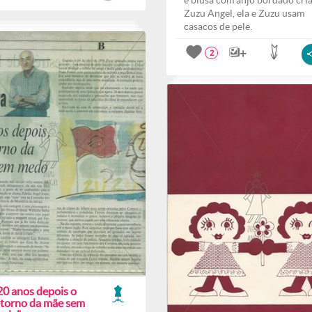
e blusa com anjo bordado cri
Zuzu Angel, ela e Zuzu usam
casacos de pele.
2
20 anos depois o
etorno da mãe sem