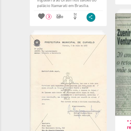
Inglaterra ao Brasil nos salões do
palácio Itamarati em Brasilia.
3
" 
r