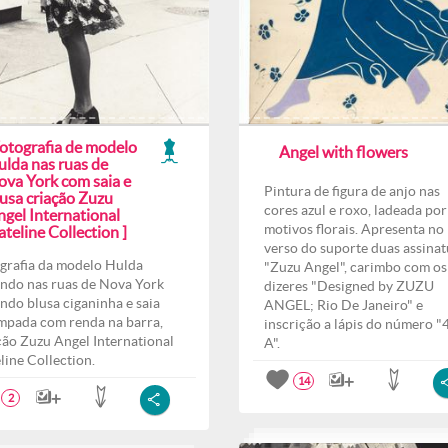
Fotografia de modelo
Angel with flowers
ulda nas ruas de
ova York com saia e
Pintura de figura de anjo nas
lusa criação Zuzu
cores azul e roxo, ladeada por
ngel International
motivos florais. Apresenta no
teline Collection ]
verso do suporte duas assinat
grafia da modelo Hulda
"Zuzu Angel", carimbo com os
ndo nas ruas de Nova York
dizeres "Designed by ZUZU
indo blusa ciganinha e saia
ANGEL; Rio De Janeiro" e
mpada com renda na barra,
inscrição a lápis do número "
ção Zuzu Angel International
A".
line Collection.
14
2