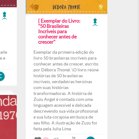
[ Exemplar do Livro:
"50 Brasileiras
Incríveis para
conhecer antes de
crescer"
aile
Exemplar da primeira edição do
e e
livro 50 brasileiras incríveis para
conhecer antes de crescer, escrito
por Débora Thomé. \O livro reúne
histórias de 50 brasileiras
incríveis, verdadeiras heroínas
com suas histórias
transformadoras. A história de
Zuzu Angel é contada com uma
linguagem acessível e delicada
descrevendo sua vida profissional
e sua luta corajosa em busca de
seu filho. A ilustração de Zuzu foi
feita pela Julia Lima