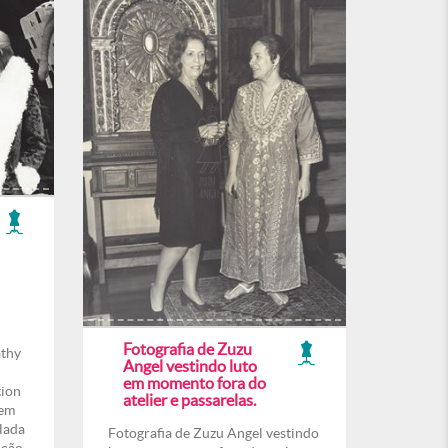
Fotografia de Zuzu
athy
Angel vestindo luto
em momento fora do
tion
atelier e passarelas.
 em
lada
Fotografia de Zuzu Angel vestindo