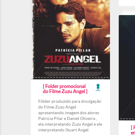
[ Folder promocional
do Filme Zuzu Angel ]
Fôlder produzido para divulgação
do Filme Zuzu Angel
apresentando imagem dos atores
Patricia Pilar e Daniel Oliveira ,
ela interpretando Zuzu Angel e ele
[ 
interpretando Stuart Angel
e