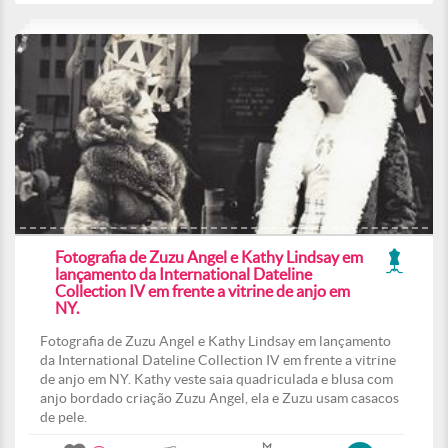
Fotografia de Zuzu Angel e Kathy Lindsay em
lançamento da International Dateline
Collection IV em frente a vitrine de anjo em
NY.
Fotografia de Zuzu Angel e Kathy Lindsay em lançamento
da International Dateline Collection IV em frente a vitrine
de anjo em NY. Kathy veste saia quadriculada e blusa com
anjo bordado criação Zuzu Angel, ela e Zuzu usam casacos
de pele.