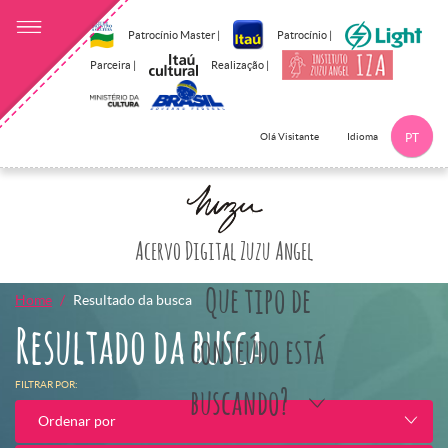
Patrocínio Master |
Patrocínio |
Parceira |
Realização |
Idioma
Olá Visitante
PT
Clique aqui p
Acervo Digital Zuzu Angel
Que tipo de
Home
Resultado da busca
Resultado da busca
conteúdo está
FILTRAR POR:
buscando?
Ordenar por