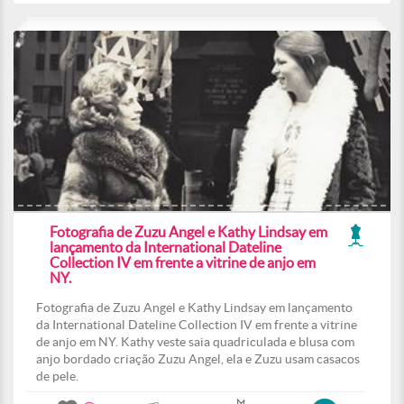
Fotografia de Zuzu Angel e Kathy Lindsay em
lançamento da International Dateline
Collection IV em frente a vitrine de anjo em
NY.
Fotografia de Zuzu Angel e Kathy Lindsay em lançamento
da International Dateline Collection IV em frente a vitrine
de anjo em NY. Kathy veste saia quadriculada e blusa com
anjo bordado criação Zuzu Angel, ela e Zuzu usam casacos
de pele.