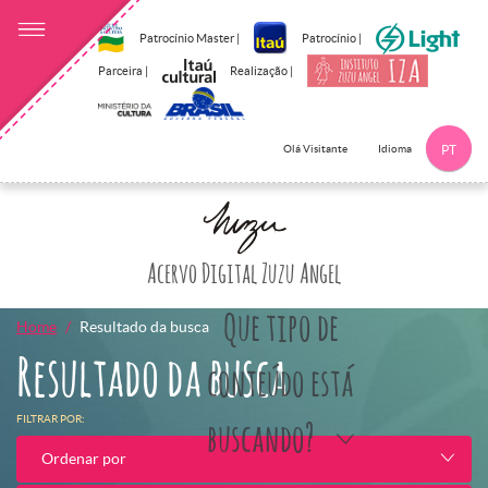
Patrocínio Master |
Patrocínio |
Parceira |
Realização |
Idioma
Olá Visitante
PT
Clique aqui p
Acervo Digital Zuzu Angel
Que tipo de
Home
Resultado da busca
Resultado da busca
conteúdo está
FILTRAR POR:
buscando?
Ordenar por