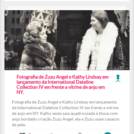
Fotografia de Zuzu Angel e Kathy Lindsay em
lançamento da International Dateline
Collection IV em frente a vitrine de anjo em
NY.
Fotografia de Zuzu Angel e Kathy Lindsay em lançamento
da International Dateline Collection IV em frente a vitrine
de anjo em NY. Kathy veste saia quadriculada e blusa com
anjo bordado criação Zuzu Angel, ela e Zuzu usam casacos
de pele.