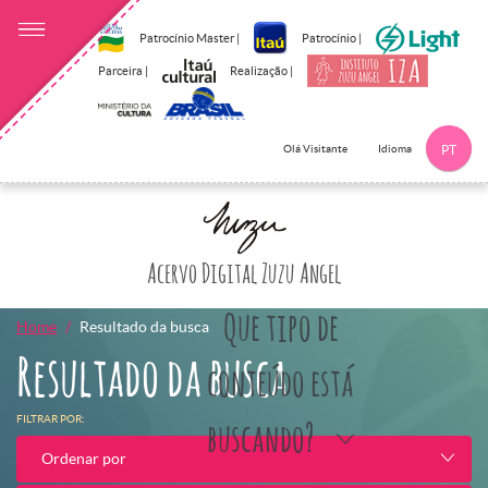
Patrocínio Master |
Patrocínio |
Parceira |
Realização |
Idioma
Olá Visitante
PT
Clique aqui p
Acervo Digital Zuzu Angel
Que tipo de
Home
Resultado da busca
Resultado da busca
conteúdo está
FILTRAR POR:
buscando?
Ordenar por