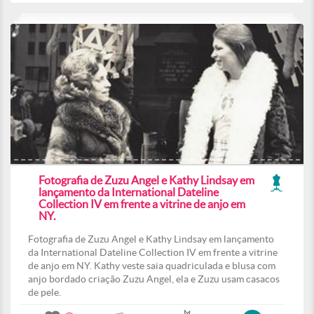
Fotografia de Zuzu Angel e Kathy Lindsay em
lançamento da International Dateline
Collection IV em frente a vitrine de anjo em
NY.
Fotografia de Zuzu Angel e Kathy Lindsay em lançamento
da International Dateline Collection IV em frente a vitrine
de anjo em NY. Kathy veste saia quadriculada e blusa com
anjo bordado criação Zuzu Angel, ela e Zuzu usam casacos
de pele.