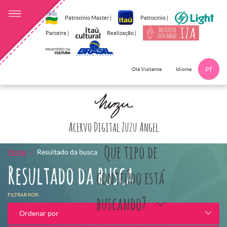
Patrocínio Master |
Patrocínio |
Parceira |
Realização |
Idioma
Olá Visitante
PT
Clique aqui p
Acervo Digital Zuzu Angel
Que tipo de
Home
Resultado da busca
Resultado da busca
conteúdo está
FILTRAR POR:
buscando?
Ordenar por