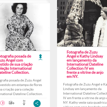
Fotografia de Zuzu
otografia posada de
Angel e Kathy Lindsay
uzu Angel com
em lançamento da
stido de sua criação
International Dateline
leção International
Collection IV em
teline Collection.
frente a vitrine de anjo
em NY.
grafia posada de Zuzu Angel
Fotografia de Zuzu Angel e K
vestido em estampa de flores
Lindsay em lançamento da
ua criação para coleção
International Dateline Collec
rnational Dateline Collection.
IV em frente a vitrine de anjo
NY. Kathy veste saia quadricu
3