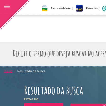
Patrocínio Master |
Patrocínio |
Home
Resultado da busca
Resultado da busca
FILTRAR POR: