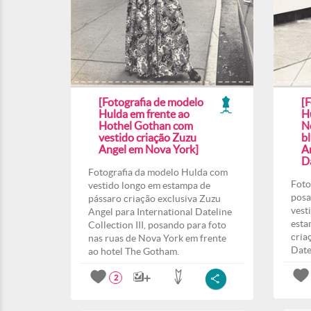
[Fotografia de modelo
[
Hulda em frente ao
H
Hothel Gothan com
N
vestido criação Zuzu
b
Angel em Nova York]
A
Da
Fotografia da modelo Hulda com
Foto
vestido longo em estampa de
posa
pássaro criação exclusiva Zuzu
vest
Angel para International Dateline
esta
Collection III, posando para foto
cria
nas ruas de Nova York em frente
Date
ao hotel The Gotham.
2