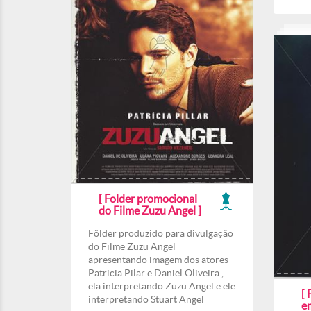
[ Folder promocional
do Filme Zuzu Angel ]
Fôlder produzido para divulgação
do Filme Zuzu Angel
apresentando imagem dos atores
Patricia Pilar e Daniel Oliveira ,
ela interpretando Zuzu Angel e ele
[ 
interpretando Stuart Angel
e