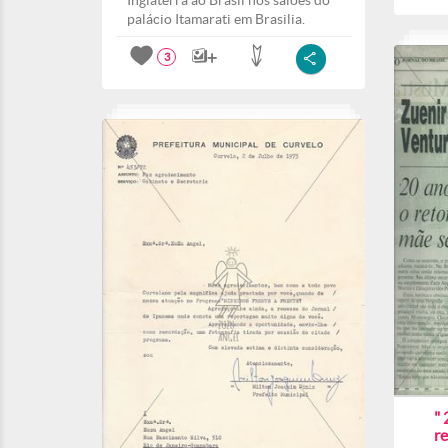
Inglaterra ao Brasil nos salões do
palácio Itamarati em Brasilia.
3
" 
r