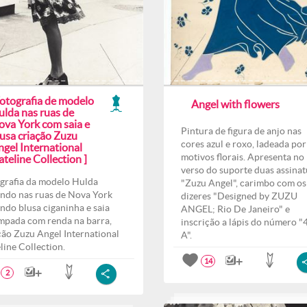
Fotografia de modelo
Angel with flowers
ulda nas ruas de
ova York com saia e
Pintura de figura de anjo nas
lusa criação Zuzu
cores azul e roxo, ladeada por
ngel International
motivos florais. Apresenta no
teline Collection ]
verso do suporte duas assinat
grafia da modelo Hulda
"Zuzu Angel", carimbo com os
ndo nas ruas de Nova York
dizeres "Designed by ZUZU
indo blusa ciganinha e saia
ANGEL; Rio De Janeiro" e
mpada com renda na barra,
inscrição a lápis do número "
ção Zuzu Angel International
A".
line Collection.
14
2