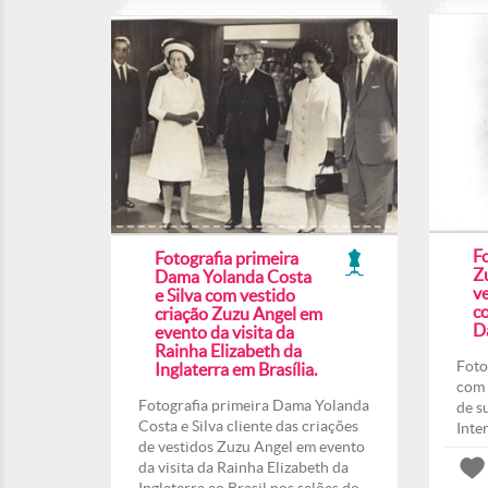
F
Fotografia primeira
Z
Dama Yolanda Costa
ve
e Silva com vestido
co
criação Zuzu Angel em
Da
evento da visita da
Rainha Elizabeth da
Foto
Inglaterra em Brasília.
com 
Fotografia primeira Dama Yolanda
de s
Costa e Silva cliente das criações
Inte
de vestidos Zuzu Angel em evento
da visita da Rainha Elizabeth da