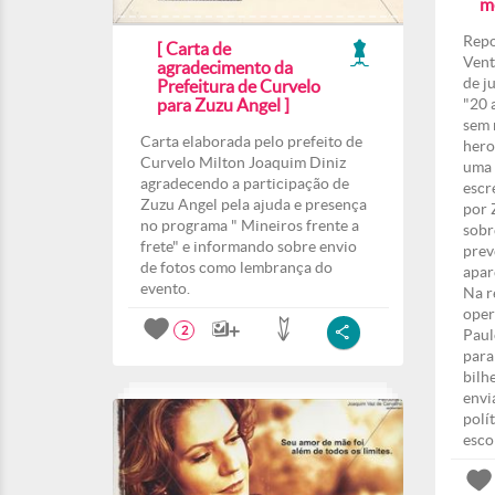
m
Repo
[ Carta de
Vent
agradecimento da
de j
Prefeitura de Curvelo
para Zuzu Angel ]
"20 
sem 
Carta elaborada pelo prefeito de
hero
Curvelo Milton Joaquim Diniz
uma 
agradecendo a participação de
escr
Zuzu Angel pela ajuda e presença
por 
no programa " Mineiros frente a
sobr
frete" e informando sobre envio
prev
de fotos como lembrança do
apar
evento.
Na r
oper
2
Paul
para
bilh
envi
polí
esco