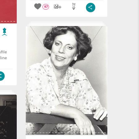
97
file
line