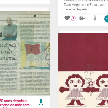
e blusa com anjo bordado cri
Zuzu Angel, ela e Zuzu usam
casacos de pele.
2
20 anos depois o
etorno da mãe sem