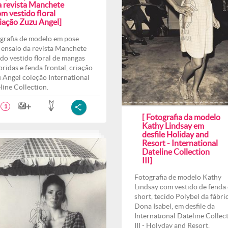
a revista Manchete
m vestido floral
riação Zuzu Angel]
grafia de modelo em pose
 ensaio da revista Manchete
do vestido floral de mangas
ridas e fenda frontal, criação
 Angel coleção International
line Collection.
1
[ Fotografia da modelo
Kathy Lindsay em
desfile Holiday and
Resort - International
Dateline Collection
III]
Fotografia de modelo Kathy
Lindsay com vestido de fenda 
short, tecido Polybel da fábri
Dona Isabel, em desfile da
International Dateline Collec
III - Holyday and Resort.