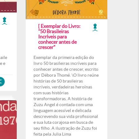
[ Exemplar do Livro:
"50 Brasileiras
Incríveis para
conhecer antes de
crescer"
aile
Exemplar da primeira edição do
e e
livro 50 brasileiras incríveis para
conhecer antes de crescer, escrito
por Débora Thomé. \O livro reúne
histórias de 50 brasileiras
incríveis, verdadeiras heroínas
com suas histórias
transformadoras. A história de
Zuzu Angel é contada com uma
linguagem acessível e delicada
descrevendo sua vida profissional
e sua luta corajosa em busca de
seu filho. A ilustração de Zuzu foi
feita pela Julia Lima