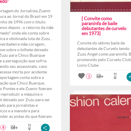
edo"
rtagem do Jornalista Zuenir
ura ao Jornal do Brasil em 19
[ Convite como
unho de 1996 com o titulo:
paraninfa de baile
anos depois , o retorno da mãe
debutantes de curvelo
medo" onde ele conta sobre
em 1973]
ica e obstinada luta de Zuzu ,
Convite do sétimo baile de
verdadeira mãe coragem ,
debutantes de Curvelo tendo
eve sobre o bilhete deixado
Zuzu Angel como paraninfa. B
Zuzu para Chico Buarque
promovido pelo Curvelo Club
e a perseguição que sofria
Lions Clube .
endo seu assassinato, caso
ecesse morta por acidente.
1
eportagem conta sobre a
ação que Chico Buarque,
o Pontes e ele Zuenir fizeram
 reproduzir a máquina o
et deixado por Zuzu para ser
ado para jornalistas e
ticos e a manobra para
nder as pistas do que fizeram.
8