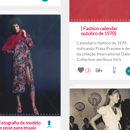
[ Fashion calendar
outubro de 1970]
Calendário fashion de 1970
indicando Press Preview e des
da coleção International Date
Collection em Nova York
2
Fotografia de modelo
m pose para ensaio