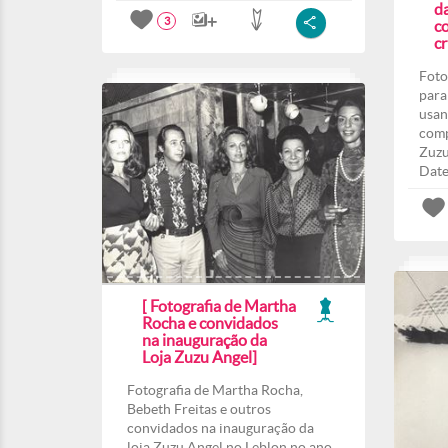
d
3
co
c
Foto
para
usan
comp
Zuzu
Date
[ Fotografia de Martha
Rocha e convidados
na inauguração da
Loja Zuzu Angel]
Fotografia de Martha Rocha,
Bebeth Freitas e outros
convidados na inauguração da
loja Zuzu Angel no Leblon no ano