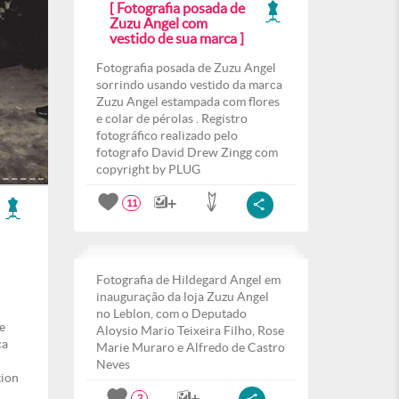
[ Fotografia posada de
Zuzu Angel com
vestido de sua marca ]
Fotografia posada de Zuzu Angel
sorrindo usando vestido da marca
Zuzu Angel estampada com flores
e colar de pérolas . Registro
fotográfico realizado pelo
fotografo David Drew Zingg com
copyright by PLUG
11
Fotografia de Hildegard Angel em
inauguração da loja Zuzu Angel
no Leblon, com o Deputado
e
Aloysio Mario Teixeira Filho, Rose
ca
Marie Muraro e Alfredo de Castro
Neves
tion
2