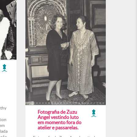
athy
Fotografia de Zuzu
Angel vestindo luto
tion
em momento fora do
 em
atelier e passarelas.
lada