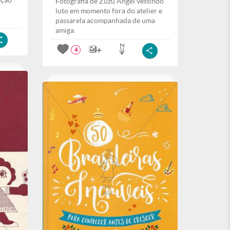
ação
Fotografia de Zuzu Angel vestindo
luto em momento fora do atelier e
passarela acompanhada de uma
amiga.
4