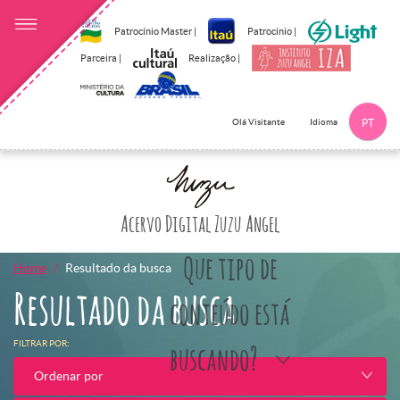
Patrocínio Master |
Patrocínio |
Parceira |
Realização |
Idioma
Olá Visitante
PT
Clique aqui p
Acervo Digital Zuzu Angel
Que tipo de
Home
Resultado da busca
Resultado da busca
conteúdo está
FILTRAR POR:
buscando?
Ordenar por