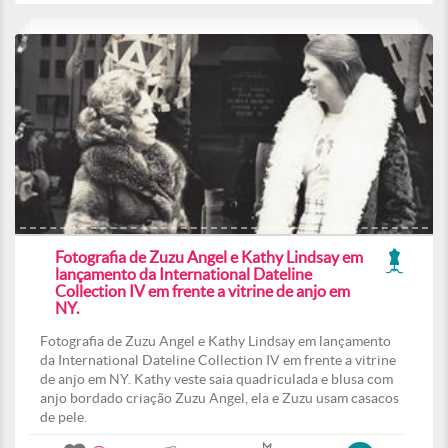
Fotografia de Zuzu Angel e Kathy Lindsay em
lançamento da International Dateline
Collection IV em frente a vitrine de anjo em
NY.
Fotografia de Zuzu Angel e Kathy Lindsay em lançamento
da International Dateline Collection IV em frente a vitrine
de anjo em NY. Kathy veste saia quadriculada e blusa com
anjo bordado criação Zuzu Angel, ela e Zuzu usam casacos
de pele.