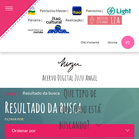
Patrocínio Master |
Patrocínio |
Parceira |
Realização |
Idioma
Olá Visitante
PT
Clique aqui p
Acervo Digital Zuzu Angel
Que tipo de
Home
Resultado da busca
Resultado da busca
conteúdo está
FILTRAR POR:
buscando?
Ordenar por