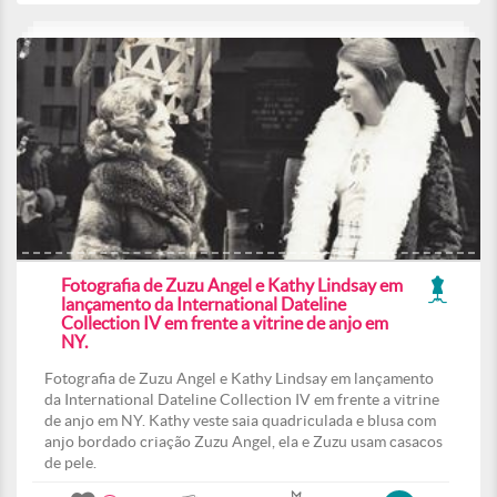
Fotografia de Zuzu Angel e Kathy Lindsay em
lançamento da International Dateline
Collection IV em frente a vitrine de anjo em
NY.
Fotografia de Zuzu Angel e Kathy Lindsay em lançamento
da International Dateline Collection IV em frente a vitrine
de anjo em NY. Kathy veste saia quadriculada e blusa com
anjo bordado criação Zuzu Angel, ela e Zuzu usam casacos
de pele.