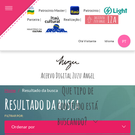
Patrocínio Master |
Patrocínio |
Parceira |
Realização |
Idioma
Olá Visitante
PT
Clique aqui p
Acervo Digital Zuzu Angel
Que tipo de
Home
Resultado da busca
Resultado da busca
conteúdo está
FILTRAR POR:
buscando?
Ordenar por