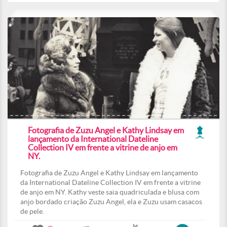
Fotografia de Zuzu Angel e Kathy Lindsay em
lançamento da International Dateline
Collection IV em frente a vitrine de anjo em
NY.
Fotografia de Zuzu Angel e Kathy Lindsay em lançamento
da International Dateline Collection IV em frente a vitrine
de anjo em NY. Kathy veste saia quadriculada e blusa com
anjo bordado criação Zuzu Angel, ela e Zuzu usam casacos
de pele.