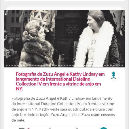
Fotografia de Zuzu Angel e Kathy Lindsay em
lançamento da International Dateline
Collection IV em frente a vitrine de anjo em
NY.
Fotografia de Zuzu Angel e Kathy Lindsay em lançamento
da International Dateline Collection IV em frente a vitrine
de anjo em NY. Kathy veste saia quadriculada e blusa com
anjo bordado criação Zuzu Angel, ela e Zuzu usam casacos
de pele.