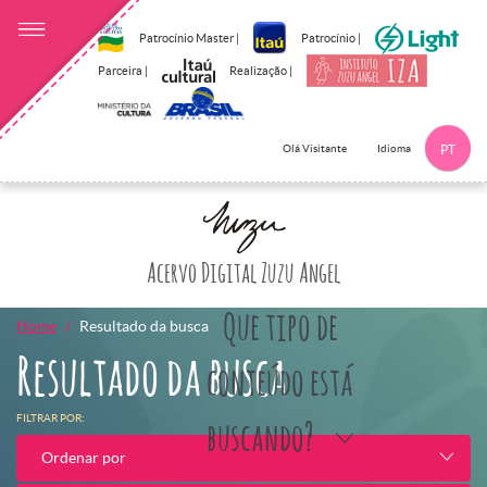
Patrocínio Master |
Patrocínio |
Parceira |
Realização |
Idioma
Olá Visitante
PT
Clique aqui p
Acervo Digital Zuzu Angel
Que tipo de
Home
Resultado da busca
Resultado da busca
conteúdo está
FILTRAR POR:
buscando?
Ordenar por