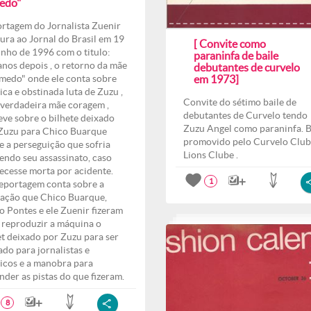
edo"
rtagem do Jornalista Zuenir
ura ao Jornal do Brasil em 19
[ Convite como
unho de 1996 com o titulo:
paraninfa de baile
anos depois , o retorno da mãe
debutantes de curvelo
medo" onde ele conta sobre
em 1973]
ica e obstinada luta de Zuzu ,
Convite do sétimo baile de
verdadeira mãe coragem ,
debutantes de Curvelo tendo
eve sobre o bilhete deixado
Zuzu Angel como paraninfa. B
Zuzu para Chico Buarque
promovido pelo Curvelo Club
e a perseguição que sofria
Lions Clube .
endo seu assassinato, caso
ecesse morta por acidente.
1
eportagem conta sobre a
ação que Chico Buarque,
o Pontes e ele Zuenir fizeram
 reproduzir a máquina o
et deixado por Zuzu para ser
ado para jornalistas e
ticos e a manobra para
nder as pistas do que fizeram.
8