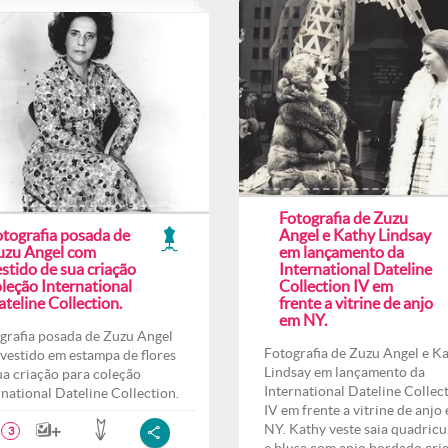
Fotografia de Zuzu
otografia posada de
Angel e Kathy Lindsay
uzu Angel com
em lançamento da
stido de sua criação
International Dateline
leção International
Collection IV em
teline Collection.
frente a vitrine de anjo
em NY.
grafia posada de Zuzu Angel
Fotografia de Zuzu Angel e K
vestido em estampa de flores
Lindsay em lançamento da
ua criação para coleção
International Dateline Collec
rnational Dateline Collection.
IV em frente a vitrine de anjo
NY. Kathy veste saia quadricu
3