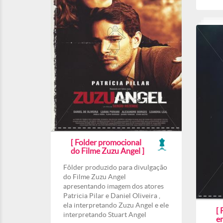
[ Folder promocional
do Filme Zuzu Angel ]
Fôlder produzido para divulgação
do Filme Zuzu Angel
apresentando imagem dos atores
Patricia Pilar e Daniel Oliveira ,
ela interpretando Zuzu Angel e ele
[ 
interpretando Stuart Angel
e