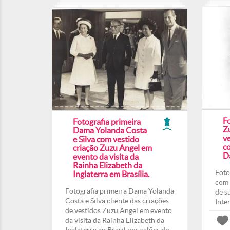
F
Fotografia primeira
Z
Dama Yolanda Costa
ve
e Silva com vestido
co
criação Zuzu Angel em
Da
evento da visita da
Rainha Elizabeth da
Foto
Inglaterra em Brasília.
com 
Fotografia primeira Dama Yolanda
de s
Costa e Silva cliente das criações
Inte
de vestidos Zuzu Angel em evento
da visita da Rainha Elizabeth da