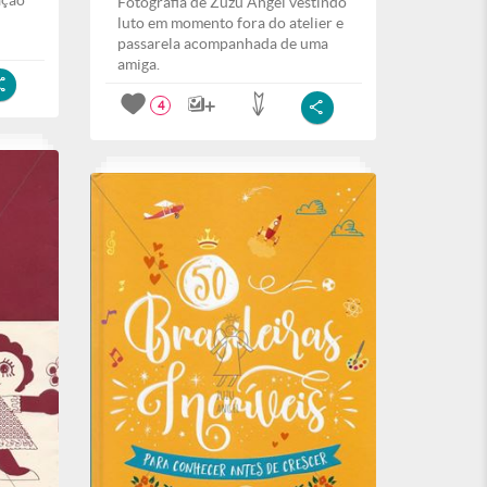
ação
Fotografia de Zuzu Angel vestindo
luto em momento fora do atelier e
passarela acompanhada de uma
amiga.
4