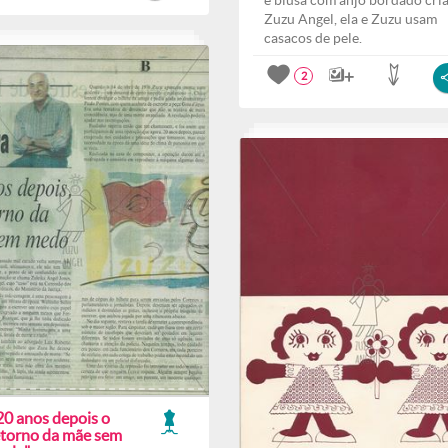
e blusa com anjo bordado cri
Zuzu Angel, ela e Zuzu usam
casacos de pele.
2
20 anos depois o
etorno da mãe sem