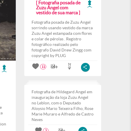
[ Fotografia posada de
Zuzu Angel com
vestido de sua marca ]
Fotografia posada de Zuzu Angel
sorrindo usando vestido da marca
Zuzu Angel estampada com flores
e colar de pérolas . Registro
fotográfico realizado pelo
fotografo David Drew Zingg com
copyright by PLUG
11
Fotografia de Hildegard Angel em
inauguração da loja Zuzu Angel
no Leblon, com o Deputado
e
Aloysio Mario Teixeira Filho, Rose
ca
Marie Muraro e Alfredo de Castro
Neves
tion
2