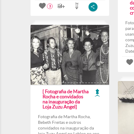
d
3
co
c
Foto
para
usan
comp
Zuzu
Date
[ Fotografia de Martha
Rocha e convidados
na inauguração da
Loja Zuzu Angel]
Fotografia de Martha Rocha,
Bebeth Freitas e outros
convidados na inauguração da
loja Zuzu Angel no Leblon no ano