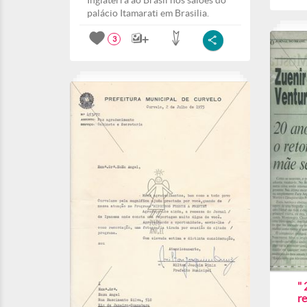
Inglaterra ao Brasil nos salões do
palácio Itamarati em Brasilia.
3
" 
r