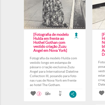
[Fotografia de modelo
[
Hulda em frente ao
H
Hothel Gothan com
N
vestido criação Zuzu
b
Angel em Nova York]
A
Da
Fotografia da modelo Hulda com
Foto
vestido longo em estampa de
posa
pássaro criação exclusiva Zuzu
vest
Angel para International Dateline
esta
Collection III, posando para foto
cria
nas ruas de Nova York em frente
Date
ao hotel The Gotham.
2