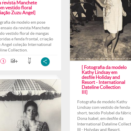
a revista Manchete
m vestido floral
riação Zuzu Angel]
grafia de modelo em pose
 ensaio da revista Manchete
do vestido floral de mangas
ridas e fenda frontal, criação
 Angel coleção International
line Collection.
1
[ Fotografia da modelo
Kathy Lindsay em
desfile Holiday and
Resort - International
Dateline Collection
III]
Fotografia de modelo Kathy
Lindsay com vestido de fenda 
short, tecido Polybel da fábri
Dona Isabel, em desfile da
International Dateline Collec
III - Holyday and Resort.