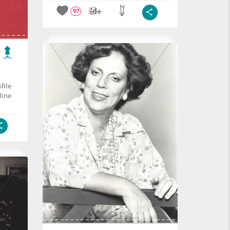
97
file
line