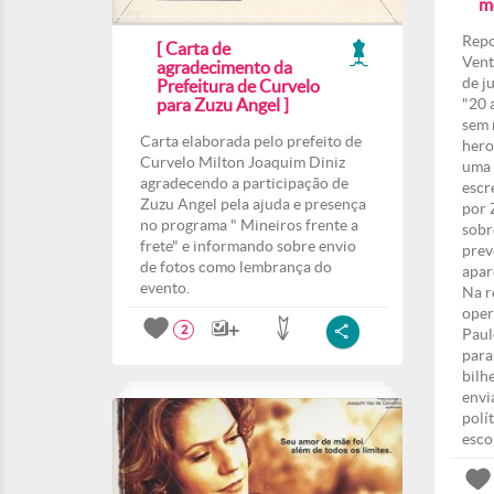
m
Repo
[ Carta de
Vent
agradecimento da
de j
Prefeitura de Curvelo
para Zuzu Angel ]
"20 
sem 
Carta elaborada pelo prefeito de
hero
Curvelo Milton Joaquim Diniz
uma 
agradecendo a participação de
escr
Zuzu Angel pela ajuda e presença
por 
no programa " Mineiros frente a
sobr
frete" e informando sobre envio
prev
de fotos como lembrança do
apar
evento.
Na r
oper
2
Paul
para
bilh
envi
polí
esco