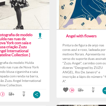
Fotografia de modelo
Angel with flowers
ulda nas ruas de
ova York com saia e
Pintura de figura de anjo nas
lusa criação Zuzu
cores azul e roxo, ladeada por
ngel International
motivos florais. Apresenta no
teline Collection ]
verso do suporte duas assinat
grafia da modelo Hulda
"Zuzu Angel", carimbo com os
ndo nas ruas de Nova York
dizeres "Designed by ZUZU
indo blusa ciganinha e saia
ANGEL; Rio De Janeiro" e
mpada com renda na barra,
inscrição a lápis do número "
ção Zuzu Angel International
A".
line Collection.
14
2