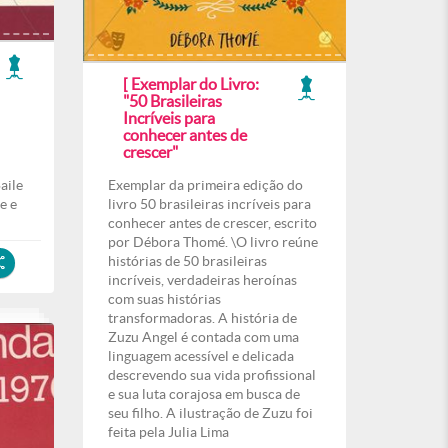
[ Exemplar do Livro:
"50 Brasileiras
Incríveis para
conhecer antes de
crescer"
aile
Exemplar da primeira edição do
e e
livro 50 brasileiras incríveis para
conhecer antes de crescer, escrito
por Débora Thomé. \O livro reúne
histórias de 50 brasileiras
incríveis, verdadeiras heroínas
com suas histórias
transformadoras. A história de
Zuzu Angel é contada com uma
linguagem acessível e delicada
descrevendo sua vida profissional
e sua luta corajosa em busca de
seu filho. A ilustração de Zuzu foi
feita pela Julia Lima