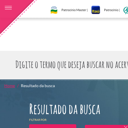
Patrocínio Master |
Patrocínio |
Home
Resultado da busca
Resultado da busca
FILTRAR POR: