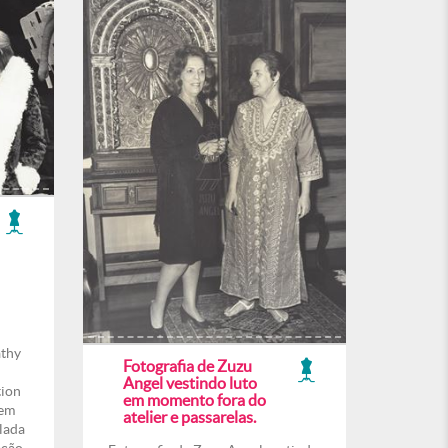
athy
Fotografia de Zuzu
Angel vestindo luto
tion
em momento fora do
 em
atelier e passarelas.
lada