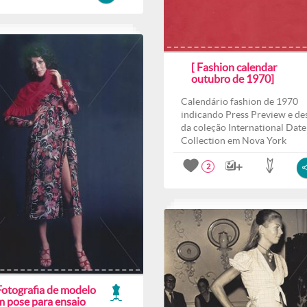
[ Fashion calendar
outubro de 1970]
Calendário fashion de 1970
indicando Press Preview e des
da coleção International Date
Collection em Nova York
2
Fotografia de modelo
m pose para ensaio