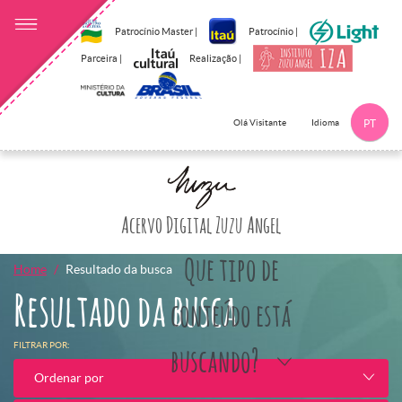
Patrocínio Master |
Patrocínio |
Parceira |
Realização |
Idioma
Olá Visitante
PT
Clique aqui p
Acervo Digital Zuzu Angel
Que tipo de
Home
Resultado da busca
Resultado da busca
conteúdo está
FILTRAR POR:
buscando?
Ordenar por