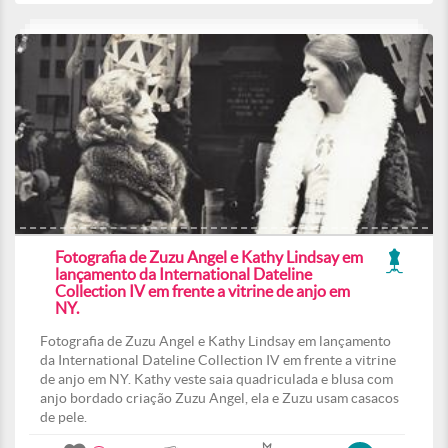
Fotografia de Zuzu Angel e Kathy Lindsay em
lançamento da International Dateline
Collection IV em frente a vitrine de anjo em
NY.
Fotografia de Zuzu Angel e Kathy Lindsay em lançamento
da International Dateline Collection IV em frente a vitrine
de anjo em NY. Kathy veste saia quadriculada e blusa com
anjo bordado criação Zuzu Angel, ela e Zuzu usam casacos
de pele.