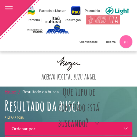
Patrocínio Master |
Patrocínio |
Parceira |
Realização |
Idioma
Olá Visitante
PT
Clique aqui p
Acervo Digital Zuzu Angel
Que tipo de
Home
Resultado da busca
Resultado da busca
conteúdo está
FILTRAR POR:
buscando?
Ordenar por