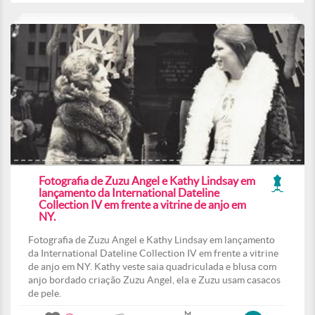
Fotografia de Zuzu Angel e Kathy Lindsay em
lançamento da International Dateline
Collection IV em frente a vitrine de anjo em
NY.
Fotografia de Zuzu Angel e Kathy Lindsay em lançamento
da International Dateline Collection IV em frente a vitrine
de anjo em NY. Kathy veste saia quadriculada e blusa com
anjo bordado criação Zuzu Angel, ela e Zuzu usam casacos
de pele.