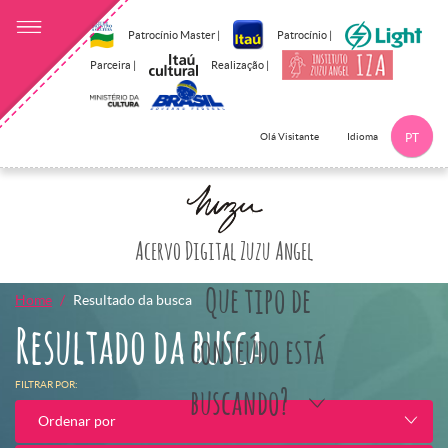
Patrocínio Master |
Patrocínio |
Parceira |
Realização |
Idioma
Olá Visitante
PT
Clique aqui p
Acervo Digital Zuzu Angel
Que tipo de
Home
Resultado da busca
Resultado da busca
conteúdo está
FILTRAR POR:
buscando?
Ordenar por