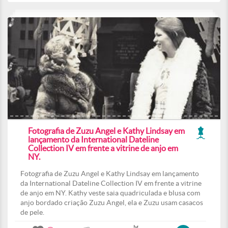
Fotografia de Zuzu Angel e Kathy Lindsay em
lançamento da International Dateline
Collection IV em frente a vitrine de anjo em
NY.
Fotografia de Zuzu Angel e Kathy Lindsay em lançamento
da International Dateline Collection IV em frente a vitrine
de anjo em NY. Kathy veste saia quadriculada e blusa com
anjo bordado criação Zuzu Angel, ela e Zuzu usam casacos
de pele.