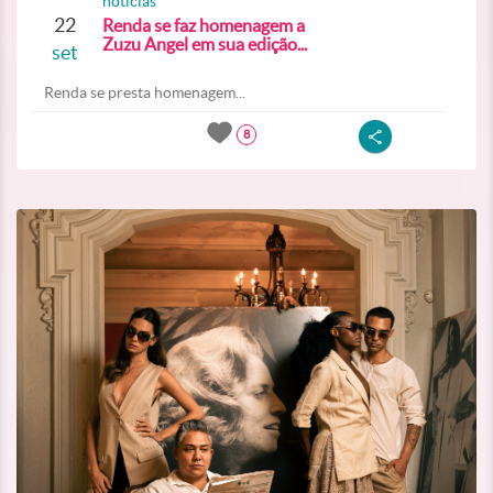
noticias
22
Renda se faz homenagem a
Zuzu Angel em sua edição...
set
Renda se presta homenagem...
8