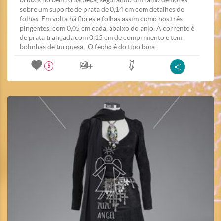
bruços no centro da peça, segurando um ramo de flores,
sobre um suporte de prata de 0,14 cm com detalhes de
folhas. Em volta há flores e folhas assim como nos três
pingentes, com 0,05 cm cada, abaixo do anjo. A corrente é
de prata trançada com 0,15 cm de comprimento e tem
bolinhas de turquesa . O fecho é do tipo boia.
5