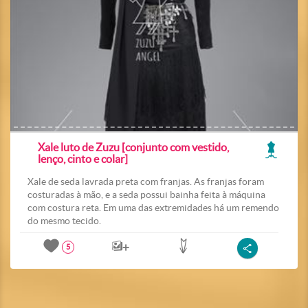
Xale luto de Zuzu [conjunto com vestido,
lenço, cinto e colar]
Xale de seda lavrada preta com franjas. As franjas foram
costuradas à mão, e a seda possui bainha feita à máquina
com costura reta. Em uma das extremidades há um remendo
do mesmo tecido.
5