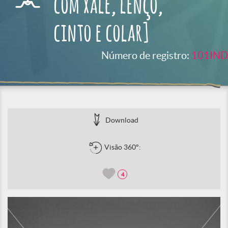
com xale, lenço,
cinto e colar]
Número de registro:
101IND
Download
Visão 360°:
4