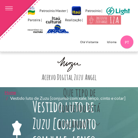
Patrocínio Master |
Patrocínio |
Parceira |
Realização |
Idioma
Olá Visitante
PT
Clique aqui p
Acervo Digital Zuzu Angel
Que tipo de
Home
Vestido luto de Zuzu [conjunto com xale, lenço, cinto e colar]
Vestido luto de
conteúdo está
Zuzu [conjunto
buscando?