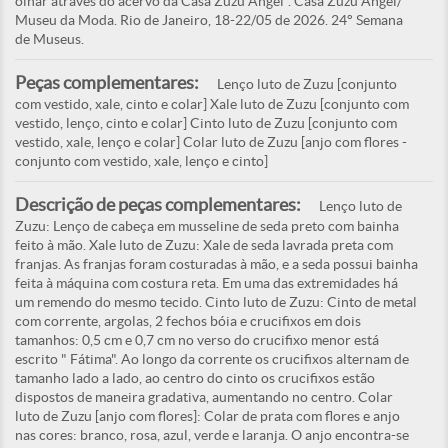
olhar através do acervo da Casa Zuzu Angel". Casa Zuzu Angel/
Museu da Moda. Rio de Janeiro, 18-22/05 de 2026. 24° Semana
de Museus.
Peças complementares:
Lenço luto de Zuzu [conjunto
com vestido, xale, cinto e colar] Xale luto de Zuzu [conjunto com
vestido, lenço, cinto e colar] Cinto luto de Zuzu [conjunto com
vestido, xale, lenço e colar] Colar luto de Zuzu [anjo com flores -
conjunto com vestido, xale, lenço e cinto]
Descrição de peças complementares:
Lenço luto de
Zuzu: Lenço de cabeça em musseline de seda preto com bainha
feito à mão. Xale luto de Zuzu: Xale de seda lavrada preta com
franjas. As franjas foram costuradas à mão, e a seda possui bainha
feita à máquina com costura reta. Em uma das extremidades há
um remendo do mesmo tecido. Cinto luto de Zuzu: Cinto de metal
com corrente, argolas, 2 fechos bóia e crucifixos em dois
tamanhos: 0,5 cm e 0,7 cm no verso do crucifixo menor está
escrito " Fátima". Ao longo da corrente os crucifixos alternam de
tamanho lado a lado, ao centro do cinto os crucifixos estão
dispostos de maneira gradativa, aumentando no centro. Colar
luto de Zuzu [anjo com flores]: Colar de prata com flores e anjo
nas cores: branco, rosa, azul, verde e laranja. O anjo encontra-se