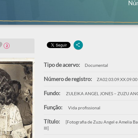
Núm
2
Tipo de acervo:
Documental
Número de registro:
ZA02.03.09.XX.09.00
Fundo:
ZULEIKA ANGEL JONES – ZUZU AN
Função:
Vida profissional
Título:
[Fotografia de Zuzu Angel e Amelia Bas
III]