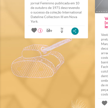
jornal Feminino publicada em 10
de outubro de 1971 descrevendo
o sucesso da coleção International
Dateline Collection III em Nova
V
York.
[c
le
1
Vest
pret
Mang
deco
arre
cost
bain
Fech
colc
dent
ombr
de m
peça
cost