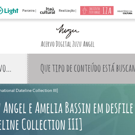
Parceira |
Realização |
Acervo Digital Zuzu Angel
Que tipo de conteúdo está busca
ational Dateline Collection III]
 Angel e Amelia Bassin em desfile
line Collection III]