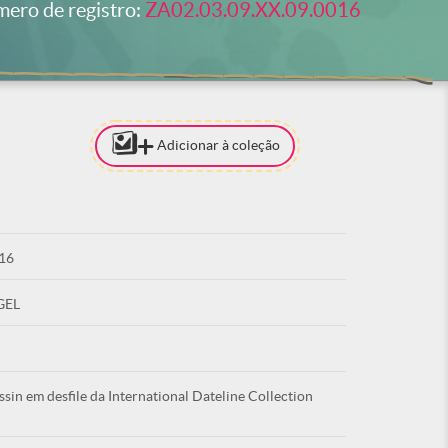
ero de registro:
ZA02.03.09.XX.09.0016
Adicionar à coleção
[PARA ADI
COLEÇÃO 
ESTAR LO
16
ACE
GEL
sin em desfile da International Dateline Collection