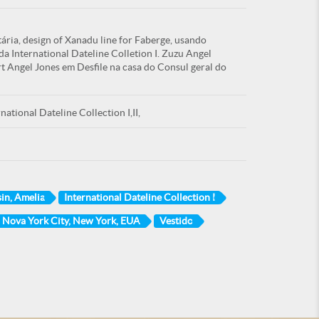
tária, design of Xanadu line for Faberge, usando
a International Dateline Colletion I. Zuzu Angel
rt Angel Jones em Desfile na casa do Consul geral do
national Dateline Collection I,II,
in, Amelia
International Dateline Collection I
Nova York City, New York, EUA
Vestido