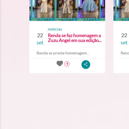
noticias
22
22
Renda se faz homenagem a
Zuzu Angel em sua edição...
set
set
Renda se presta homenagem...
Rend
9