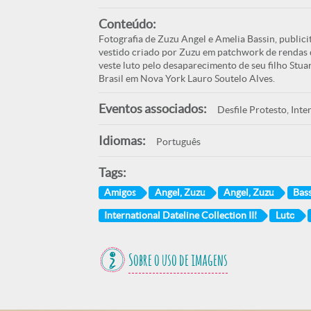
Conteúdo:
Fotografia de Zuzu Angel e Amelia Bassin, publici
vestido criado por Zuzu em patchwork de rendas d
veste luto pelo desaparecimento de seu filho Stua
Brasil em Nova York Lauro Soutelo Alves.
Eventos associados:
Desfile Protesto, Inter
Idiomas:
Português
Tags:
Amigos
Angel, Zuzu
Angel, Zuzu
Bass
International Dateline Collection III
Luto
Sobre o uso de imagens