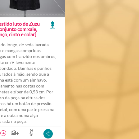
estido luto de Zuzu
onjunto com xale,
nço, cinto e colar]
ido longo, de seda lavrada
a e mangas compridas.
as com franzido nos ombros,
te em V levemente
dondado. Bainhas e punhos
urados à mão, sendo que a
ha está com um alinhavo.
amento nas costas com
hetes e zíper de 0,53 cm. Por
ro da peça na altura dos
os há um botão de pressão
etal, com uma parte presa na
 e a outra numa alça
urada na peça.
4