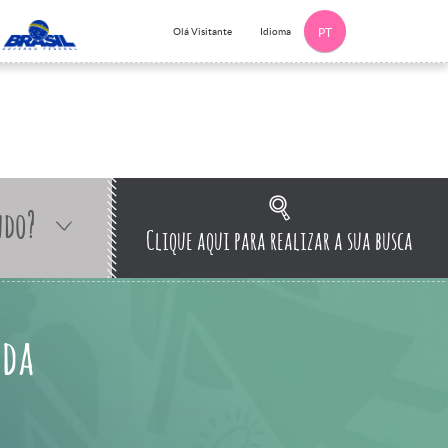
Idioma
Olá Visitante
PT
ndo?
Clique aqui para realizar a sua busca
 da