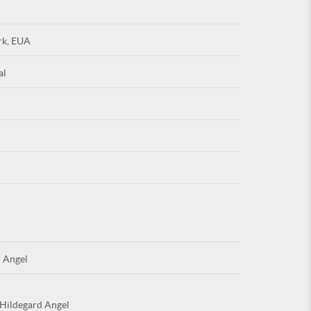
rk, EUA
al
Esqu
É NOVO PO
 Angel
 Hildegard Angel