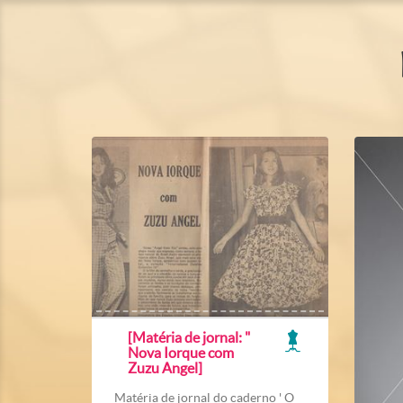
[Matéria de jornal: "
Nova Iorque com
Zuzu Angel]
Matéria de jornal do caderno ' O