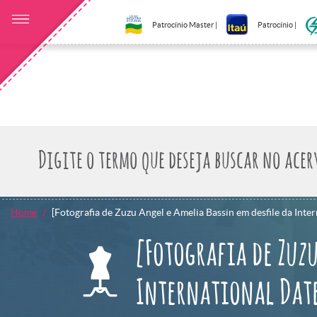
Patrocínio Master |
Patrocínio |
Home
[Fotografia de Zuzu Angel e Amelia Bassin em desfile da Intern
[Fotografia de Zuzu
International Date