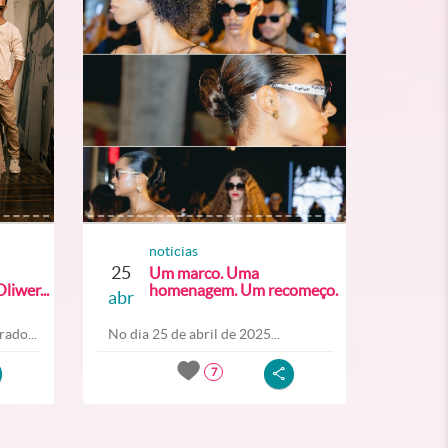
noticias
25
Um marco. Uma
liwer...
homenagem. Um recomeço.
abr
ado...
No dia 25 de abril de 2025...
7