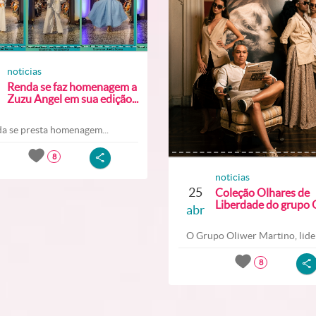
noticias
Renda se faz homenagem a
Zuzu Angel em sua edição...
a se presta homenagem...
8
noticias
25
Coleção Olhares de
Liberdade do grupo O
abr
O Grupo Oliwer Martino, lider
8