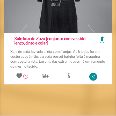
Xale luto de Zuzu [conjunto com vestido,
lenço, cinto e colar]
Xale de seda lavrada preta com franjas. As franjas foram
costuradas à mão, e a seda possui bainha feita à máquina
com costura reta. Em uma das extremidades há um remendo
do mesmo tecido.
5