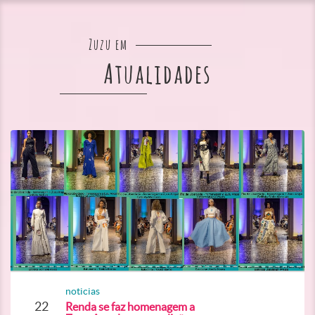
Zuzu em
Atualidades
noticias
22
Renda se faz homenagem a