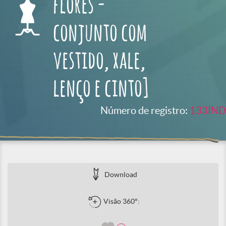
flores -
conjunto com
vestido, xale,
lenço e cinto]
Número de registro:
133IND
Download
Visão 360°: