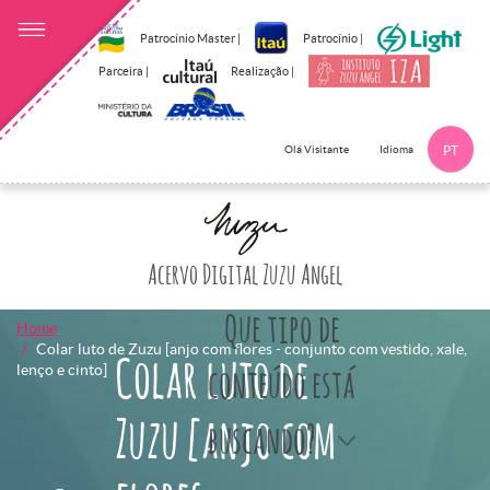
Patrocínio Master |
Patrocínio |
Parceira |
Realização |
Idioma
Olá Visitante
PT
Clique aqui p
Acervo Digital Zuzu Angel
Que tipo de
Home
Colar luto de Zuzu [anjo com flores - conjunto com vestido, xale,
Colar luto de
lenço e cinto]
conteúdo está
Zuzu [anjo com
buscando?