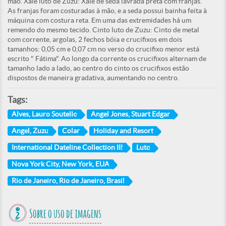
mão. Xale luto de Zuzu: Xale de seda lavrada preta com franjas.
As franjas foram costuradas à mão, e a seda possui bainha feita à
máquina com costura reta. Em uma das extremidades há um
remendo do mesmo tecido. Cinto luto de Zuzu: Cinto de metal
com corrente, argolas, 2 fechos bóia e crucifixos em dois
tamanhos: 0,05 cm e 0,07 cm no verso do crucifixo menor está
escrito " Fátima". Ao longo da corrente os crucifixos alternam de
tamanho lado a lado, ao centro do cinto os crucifixos estão
dispostos de maneira gradativa, aumentando no centro.
Tags:
Alves, Lauro Soutello
Angel Jones, Stuart Edgar
Angel, Zuzu
Colar
Holiday and Resort
International Dateline Collection III
Luto
Nova York City, New York, EUA
Rio de Janeiro, Rio de Janeiro, Brasil
Sobre o uso de imagens