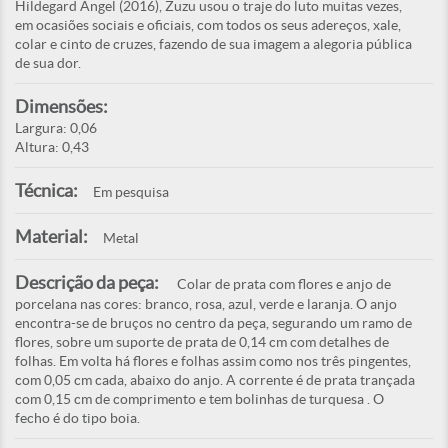
Hildegard Angel (2016), Zuzu usou o traje do luto muitas vezes,
em ocasiões sociais e oficiais, com todos os seus adereços, xale,
colar e cinto de cruzes, fazendo de sua imagem a alegoria pública
de sua dor.
Dimensões:
Largura: 0,06
Altura: 0,43
Técnica:
Em pesquisa
Material:
Metal
Descrição da peça:
Colar de prata com flores e anjo de
porcelana nas cores: branco, rosa, azul, verde e laranja. O anjo
encontra-se de bruços no centro da peça, segurando um ramo de
flores, sobre um suporte de prata de 0,14 cm com detalhes de
folhas. Em volta há flores e folhas assim como nos três pingentes,
com 0,05 cm cada, abaixo do anjo. A corrente é de prata trançada
com 0,15 cm de comprimento e tem bolinhas de turquesa . O
fecho é do tipo boia.