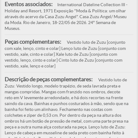
Eventos associados:
International Dateline Collection III -
Holiday and Resort, 1971 Exposição "Moda & Política: um olhar
através do acervo da Casa Zuzu Angel". Casa Zuzu Angel/ Museu
da Moda. Rio de Janeiro, 18-22/05 de 2026. 24° Semana de
Museus.
Peças complementares:
Vestido luto de Zuzu [conjunto
com xale, lenço, cinto e colar] Lenço luto de Zuzu [conjunto com
vestido, xale, cinto e colar] Xale luto de Zuzu [conjunto com
vestido, lenço, cinto e colar] Cinto luto de Zuzu [conjunto com
vestido, xale, lenço e colar]
Descrição de peças complementares:
Vestido luto de
Zuzu: Vestido longo, modelo trapézio, de seda lavrada preta e
mangas compridas. Mangas com franzido nos ombros, decote
reto em V levemente arredondado, e há dois recortes na frente
saindo da cava. Bainhas e punhos costurados à mão, sendo que na
bainha foi feito um alinhavo. Fechamento nas costas com
colchetes e zíper de 0,53 cm. Por dentro da peça na altura dos
ombros há um botão de pressão de metal, com uma parte presa na
peça e a outra numa alça costurada na peça. Lenço luto de Zuzu:
Lenço de cabeça em musseline de seda preto com bainha feito à