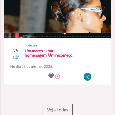
noticias
25
Um marco. Uma
homenagem. Um recomeço.
abr
No dia 25 de abril de 2025...
7
Veja Todas