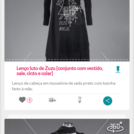
Lenço luto de Zuzu [conjunto com vestido,
xale, cinto e colar]
Lenço de cabeça em musseline de seda preto com bainha
feito à mão.
5