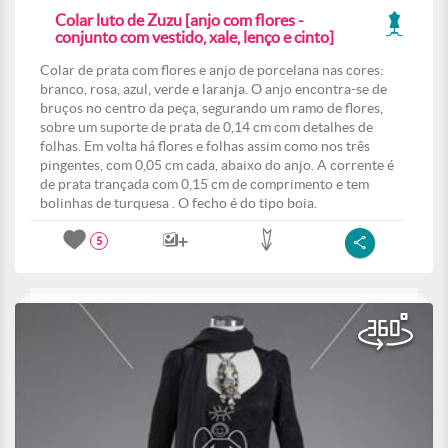
Colar luto de Zuzu [anjo com flores -
conjunto com vestido, xale, lenço e cinto]
Colar de prata com flores e anjo de porcelana nas cores:
branco, rosa, azul, verde e laranja. O anjo encontra-se de
bruços no centro da peça, segurando um ramo de flores,
sobre um suporte de prata de 0,14 cm com detalhes de
folhas. Em volta há flores e folhas assim como nos três
pingentes, com 0,05 cm cada, abaixo do anjo. A corrente é
de prata trançada com 0,15 cm de comprimento e tem
bolinhas de turquesa . O fecho é do tipo boia.
5