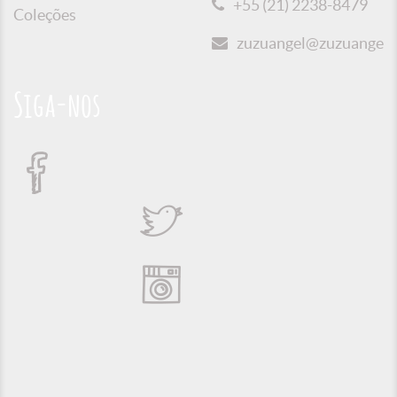
+55 (21) 2238-8479
Coleções
zuzuangel@zuzuangel.o
Siga-nos