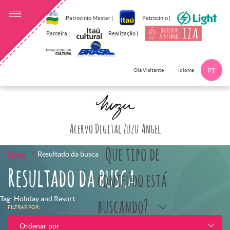
Patrocínio Master |
Patrocínio |
Parceira |
Realização |
Idioma
Olá Visitante
PT
Clique aqui p
Acervo Digital Zuzu Angel
Que tipo de
Home
Resultado da busca
Resultado da busca
conteúdo está
Tag: Holiday and Resort
buscando?
FILTRAR POR:
Ordenar por