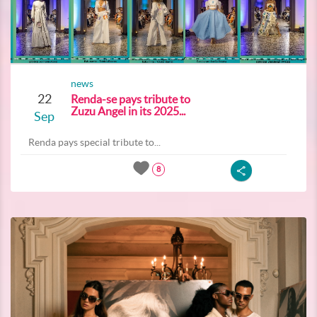
news
22
Renda-se pays tribute to
Zuzu Angel in its 2025...
Sep
Renda pays special tribute to...
8