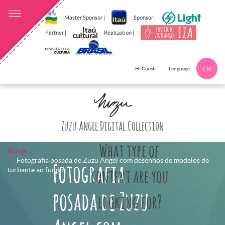
Master Sponsor |
Sponsor |
Partner |
Realization |
Language
Hi Guest
EN
Click here to 
Zuzu Angel Digital Collection
What type of
Home
Fotografia posada de Zuzu Angel com desenhos de modelos de
Fotografia
turbante ao fundo]
content are you
posada de Zuzu
looking for?