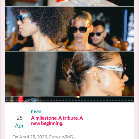
news
25
A milestone. A tribute. A
new beginning.
Apr
On April 25, 2025, Curvelo/MG...