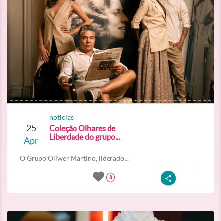
noticias
25
Coleção Olhares de
Liberdade do grupo...
Apr
O Grupo Oliwer Martino, liderado...
8