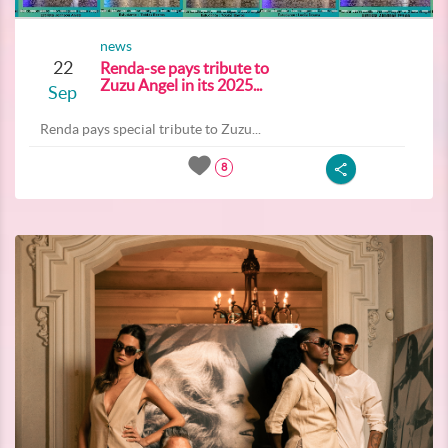
news
22
Renda-se pays tribute to
Zuzu Angel in its 2025...
Sep
Renda pays special tribute to Zuzu...
8