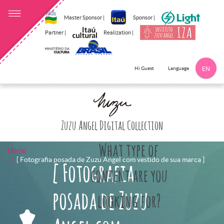
Master Sponsor |
Sponsor |
Partner |
Realization |
Language
Hi Guest
EN
Click here to 
Zuzu Angel Digital Collection
What type of
Home
[ Fotografia posada de Zuzu Angel com vestido de sua marca ]
[ Fotografia
content are you
posada de Zuzu
looking for?