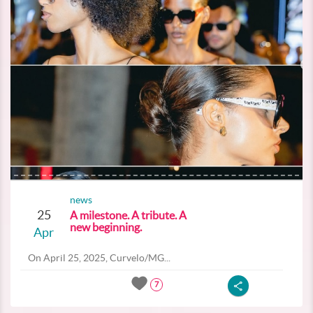
news
25
A milestone. A tribute. A
new beginning.
Apr
On April 25, 2025, Curvelo/MG...
7