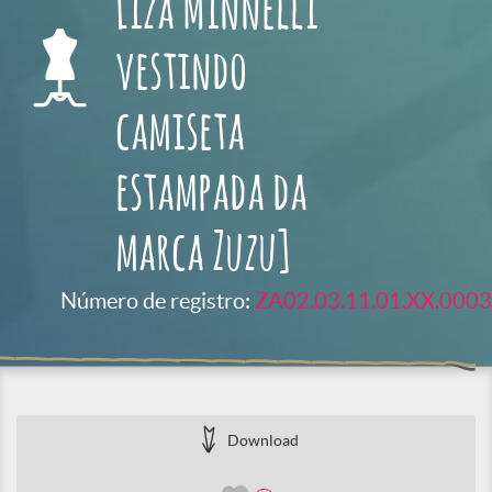
Liza Minnelli
vestindo
camiseta
estampada da
marca Zuzu]
Número de registro:
ZA02.03.11.01.XX.0003
Download