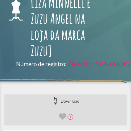
Liza Minnelli e
Zuzu Angel na
loja da marca
Zuzu]
Número de registro:
ZA02.03.11.01.XX.0002
Download
1