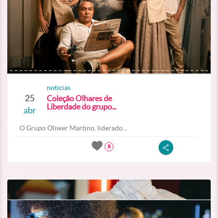
noticias
25
Coleção Olhares de
Liberdade do grupo...
abr
O Grupo Oliwer Martino, liderado...
8