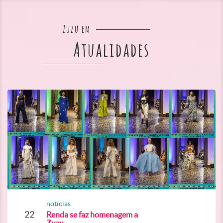
Zuzu em
Atualidades
noticias
22
Renda se faz homenagem a