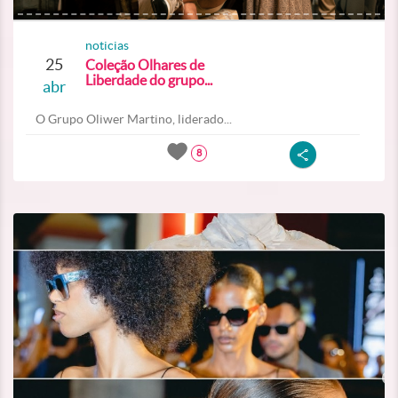
noticias
25
Coleção Olhares de
Liberdade do grupo...
abr
O Grupo Oliwer Martino, liderado...
8