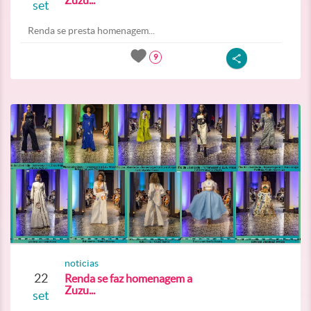
Zuzu...
set
Renda se presta homenagem...
9
noticias
22
Renda se faz homenagem a
Zuzu...
set