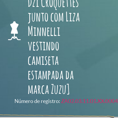
Dzi Croquettes
junto com Liza
Minnelli
vestindo
camiseta
estampada da
marca Zuzu]
Número de registro:
ZA02.03.11.01.XX.0004