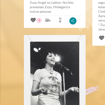
Zuzu Angel no Leblon. Na foto
segu
presentes Zuzu, Hildegard e
esta
outras pessoas.
Clot
Apre
vers
0
" Zu
Janei