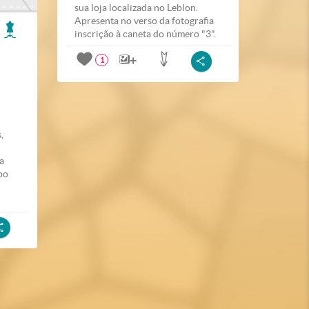
sua loja localizada no Leblon.
Apresenta no verso da fotografia
inscrição à caneta do número "3".
1
,
a
bo