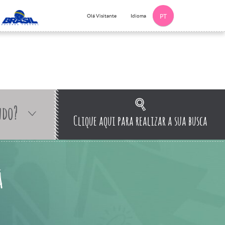
Idioma
Olá Visitante
PT
ndo?
Clique aqui para realizar a sua busca
à