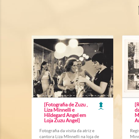
[Fotografia de Zuzu ,
[R
Liza Minnelli e
da
Hildegard Angel em
Mi
Loja Zuzu Angel]
A
Fotografia da visita da atriz e
Regi
cantora Liza MInnelli na loja de
Minn