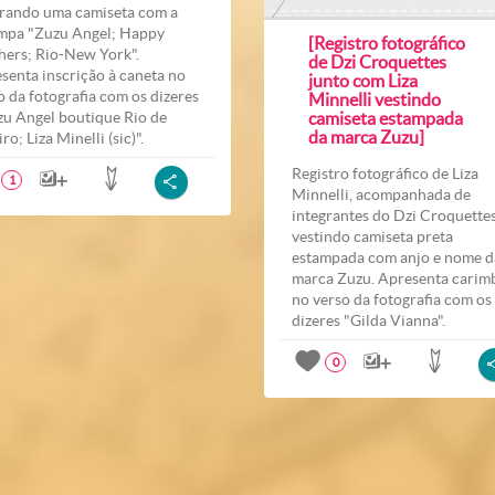
rando uma camiseta com a
mpa "Zuzu Angel; Happy
[Registro fotográfico
hers; Rio-New York".
de Dzi Croquettes
senta inscrição à caneta no
junto com Liza
o da fotografia com os dizeres
Minnelli vestindo
zu Angel boutique Rio de
camiseta estampada
da marca Zuzu]
ro; Liza Minelli (sic)".
Registro fotográfico de Liza
1
Minnelli, acompanhada de
integrantes do Dzi Croquettes
vestindo camiseta preta
estampada com anjo e nome d
marca Zuzu. Apresenta carim
no verso da fotografia com os
dizeres "Gilda Vianna".
0