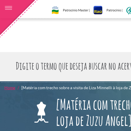
Patrocínio Master |
Patrocínio |
Home
[Matéria com trecho sobre a visita de Liza Minnelli à loja de 
[Matéria com trecho
loja de Zuzu Angel