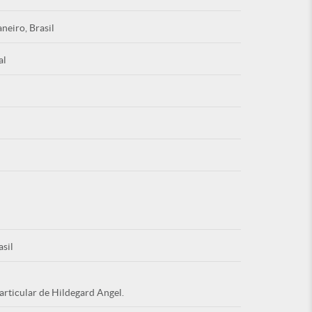
aneiro, Brasil
al
Esqu
É NOVO PO
asil
articular de Hildegard Angel.