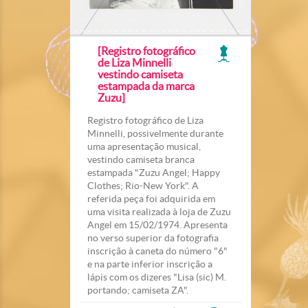
[Registro fotográfico
de Liza Minnelli
vestindo camiseta
estampada da marca
Zuzu]
Registro fotográfico de Liza
Minnelli, possivelmente durante
uma apresentação musical,
vestindo camiseta branca
estampada "Zuzu Angel; Happy
Clothes; Rio-New York". A
referida peça foi adquirida em
uma visita realizada à loja de Zuzu
Angel em 15/02/1974. Apresenta
no verso superior da fotografia
inscrição à caneta do número "6"
e na parte inferior inscrição a
lápis com os dizeres "Lisa (sic) M.
portando; camiseta ZA".