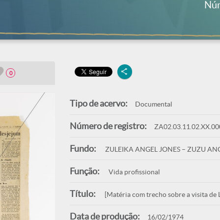
Núm
0
Tipo de acervo:
Documental
Número de registro:
ZA02.03.11.02.XX.00
Fundo:
ZULEIKA ANGEL JONES – ZUZU AN
Função:
Vida profissional
Título:
[Matéria com trecho sobre a visita de L
Data de produção:
16/02/1974