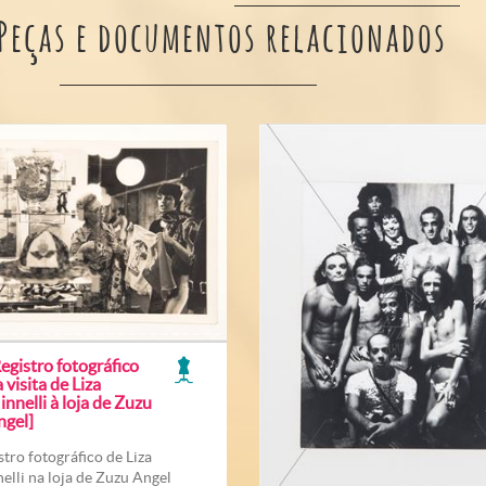
Peças e documentos relacionados
egistro fotográfico
 visita de Liza
nnelli à loja de Zuzu
ngel]
stro fotográfico de Liza
elli na loja de Zuzu Angel