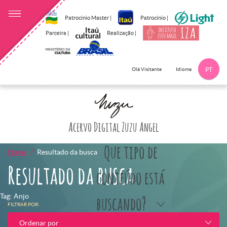
Patrocínio Master |
Patrocínio |
Parceira |
Realização |
Idioma
Olá Visitante
PT
Clique aqui p
Acervo Digital Zuzu Angel
Que tipo de
Home
Resultado da busca
Resultado da busca
conteúdo está
Tag: Anjo
buscando?
FILTRAR POR:
Ordenar por