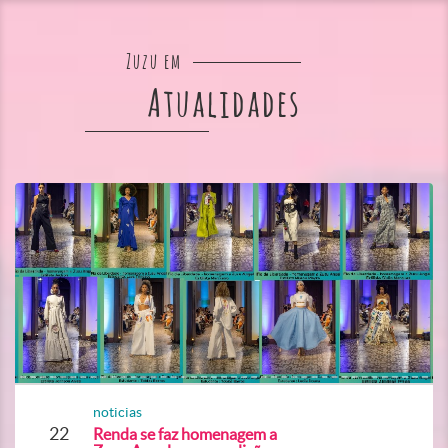
Zuzu em
Atualidades
noticias
22
Renda se faz homenagem a