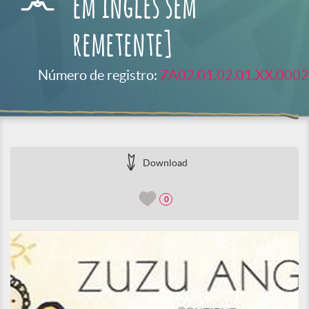
em inglês sem
remetente]
Número de registro:
ZA02.01.02.01.XX.0002
Download
0