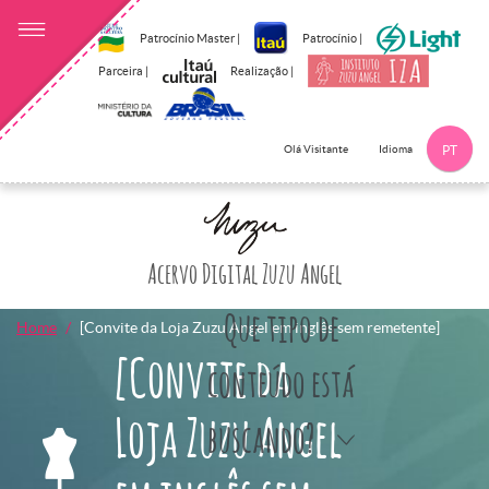
Patrocínio Master |
Patrocínio |
Parceira |
Realização |
Idioma
Olá Visitante
PT
Clique aqui p
Acervo Digital Zuzu Angel
Que tipo de
Home
[Convite da Loja Zuzu Angel em inglês sem remetente]
[Convite da
conteúdo está
Loja Zuzu Angel
buscando?