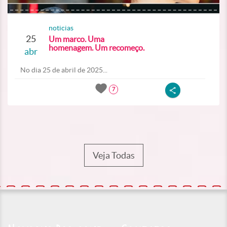
noticias
25
Um marco. Uma
homenagem. Um recomeço.
abr
No dia 25 de abril de 2025...
7
Veja Todas