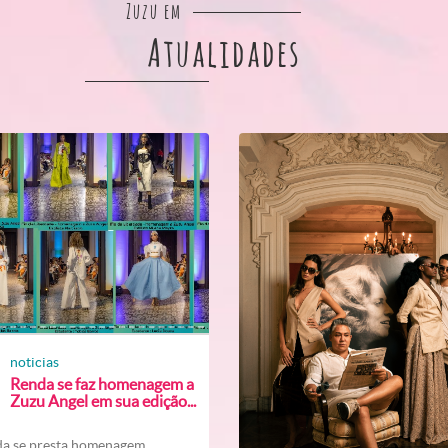
Zuzu em
Atualidades
noticias
Renda se faz homenagem a
Zuzu Angel em sua edição...
a se presta homenagem...