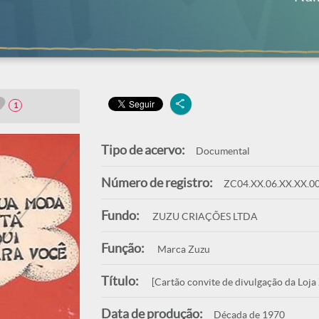
1
Tipo de acervo:
Documental
Número de registro:
ZC04.XX.06.XX.XX.0
Fundo:
ZUZU CRIAÇÕES LTDA
Função:
Marca Zuzu
Título:
[Cartão convite de divulgação da Loja
Data de produção:
Década de 1970