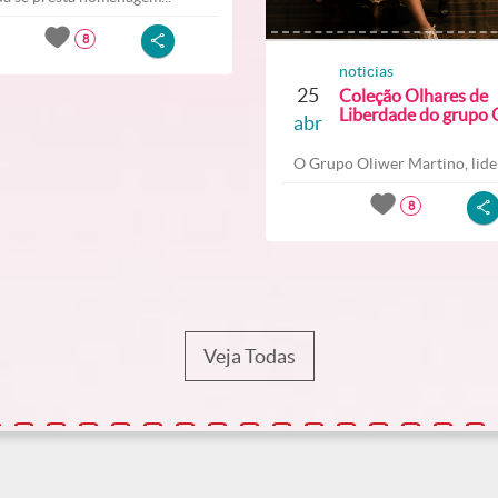
8
noticias
25
Coleção Olhares de
Liberdade do grupo O
abr
O Grupo Oliwer Martino, lider
8
Veja Todas