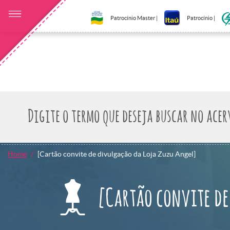
Patrocínio Master |
Patrocínio |
Home
[Cartão convite de divulgação da Loja Zuzu Angel]
[Cartão convite de