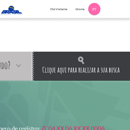
Idioma
Olá Visitante
PT
ndo?
Clique aqui para realizar a sua busca
ero de registro:
ZC04.XX.06.XX.XX.0006