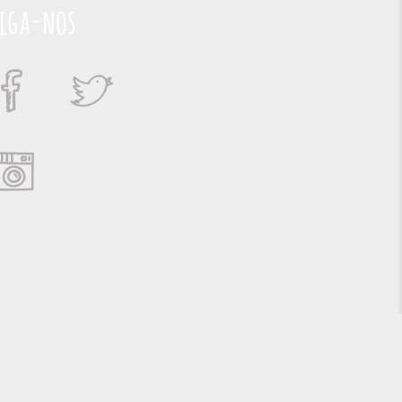
iga-nos
Suporte e Hospedagem: MSC Solucões em TI