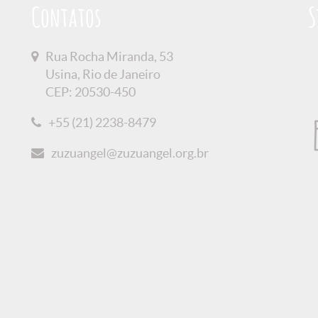
Contatos
S
Rua Rocha Miranda, 53
Usina, Rio de Janeiro
CEP: 20530-450
+55 (21) 2238-8479
zuzuangel@zuzuangel.org.br
 Privacidade
Créditos