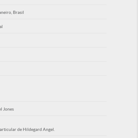
aneiro, Brasil
al
Esqu
É NOVO PO
l Jones
articular de Hildegard Angel.