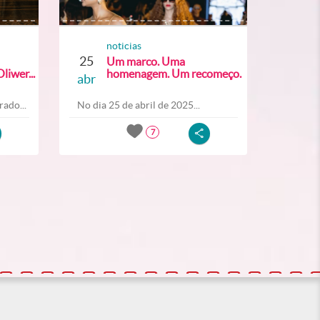
noticias
25
Um marco. Uma
liwer...
homenagem. Um recomeço.
abr
ado...
No dia 25 de abril de 2025...
7