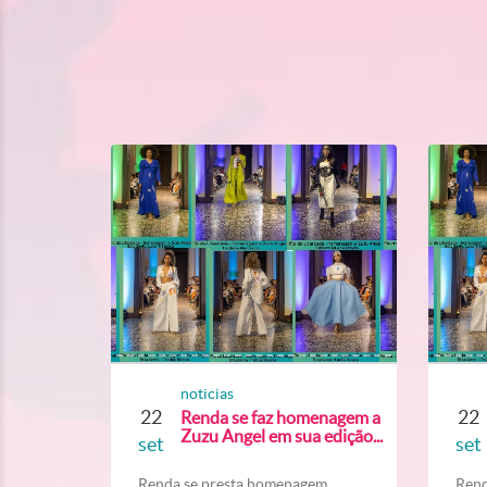
noticias
22
22
Renda se faz homenagem a
Zuzu Angel em sua edição...
set
set
Renda se presta homenagem...
Rend