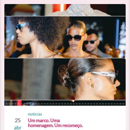
noticias
25
Um marco. Uma
homenagem. Um recomeço.
abr