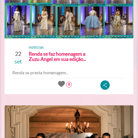
noticias
22
Renda se faz homenagem a
Zuzu Angel em sua edição...
set
Renda se presta homenagem...
8