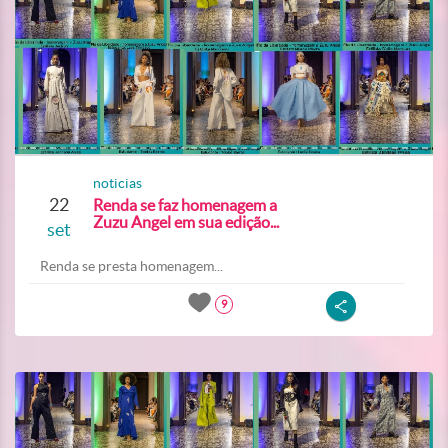
noticias
22
Renda se faz homenagem a
Zuzu Angel em sua edição...
set
Renda se presta homenagem...
9