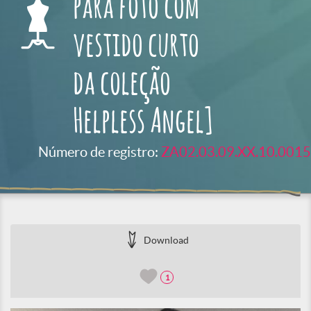
para foto com
vestido curto
da coleção
Helpless Angel]
Número de registro:
ZA02.03.09.XX.10.0015
Download
1