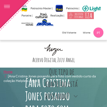
Patrocínio Master |
Patrocínio |
Parceira |
Realização |
Idioma
Olá Visitante
PT
Clique aqui p
Acervo Digital Zuzu Angel
Que tipo de
Home
[Ana Cristina Jones posando para foto com vestido curto da
[Ana Cristina
coleção Helpless Angel]
conteúdo está
Jones posando
buscando?