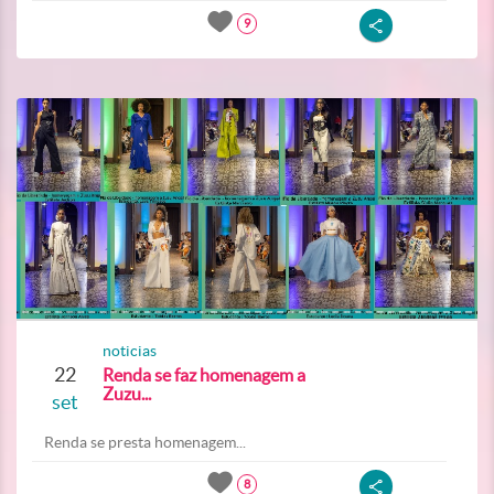
9
noticias
22
Renda se faz homenagem a
Zuzu...
set
Renda se presta homenagem...
8