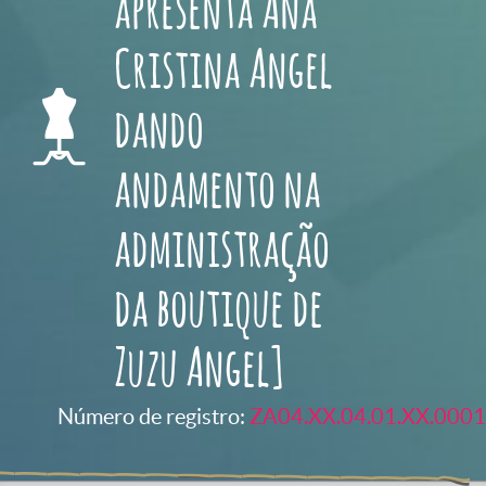
apresenta Ana
Cristina Angel
dando
andamento na
administração
da boutique de
Zuzu Angel]
Número de registro:
ZA04.XX.04.01.XX.0001