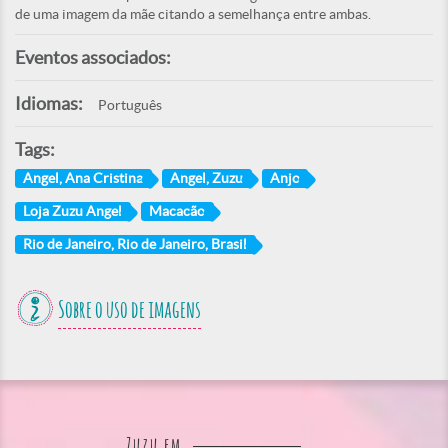
de uma imagem da mãe citando a semelhança entre ambas.
Eventos associados:
Idiomas:
Português
Tags:
Angel, Ana Cristina
Angel, Zuzu
Anjo
Loja Zuzu Angel
Macacão
Rio de Janeiro, Rio de Janeiro, Brasil
Sobre o uso de imagens
Zuzu em