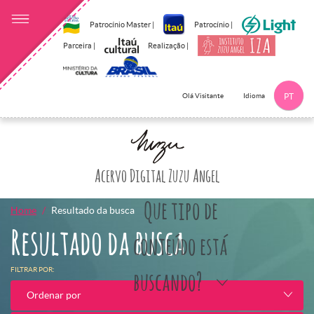
Patrocínio Master |
Patrocínio |
Parceira |
Realização |
Idioma
Olá Visitante
PT
Clique aqui p
Acervo Digital Zuzu Angel
Que tipo de
Home
Resultado da busca
Resultado da busca
conteúdo está
FILTRAR POR:
buscando?
Ordenar por