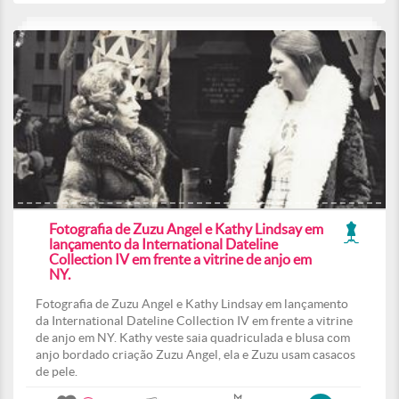
Fotografia de Zuzu Angel e Kathy Lindsay em
lançamento da International Dateline
Collection IV em frente a vitrine de anjo em
NY.
Fotografia de Zuzu Angel e Kathy Lindsay em lançamento
da International Dateline Collection IV em frente a vitrine
de anjo em NY. Kathy veste saia quadriculada e blusa com
anjo bordado criação Zuzu Angel, ela e Zuzu usam casacos
de pele.