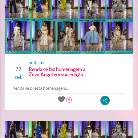
noticias
22
Renda se faz homenagem a
Zuzu Angel em sua edição...
set
Renda se presta homenagem...
9