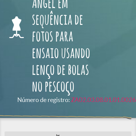
Angel em
sequência de
fotos para
ensaio usando
lenço de bolas
no pescoço
Número de registro:
ZA02.03.08.01.01.0026