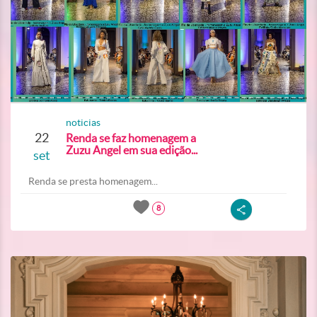
noticias
22
Renda se faz homenagem a
Zuzu Angel em sua edição...
set
Renda se presta homenagem...
8