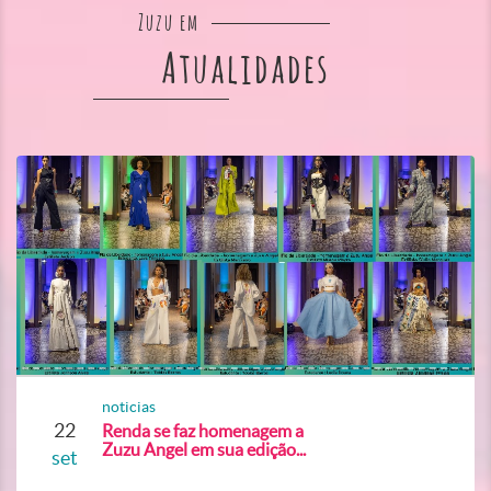
Zuzu em
Atualidades
noticias
22
Renda se faz homenagem a
Zuzu Angel em sua edição...
set