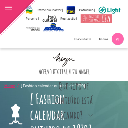
Patrocínio Master |
Patrocínio |
Parceira |
Realização |
Idioma
Olá Visitante
PT
Clique aqui p
Acervo Digital Zuzu Angel
Que tipo de
Home
[ Fashion calendar outubro de 1970]
[ Fashion
conteúdo está
calendar
buscando?