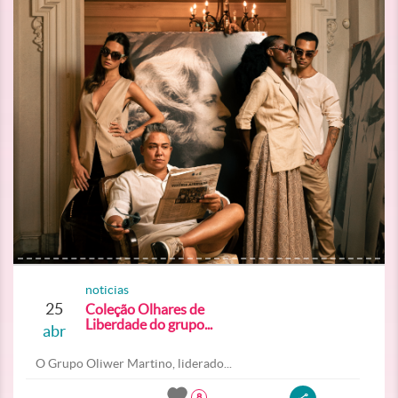
noticias
25
Coleção Olhares de
Liberdade do grupo...
abr
O Grupo Oliwer Martino, liderado...
8