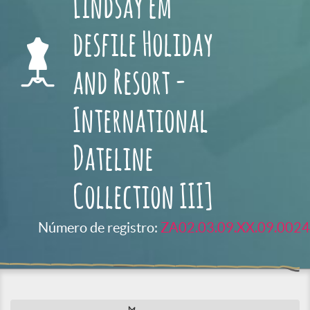
Lindsay em
desfile Holiday
and Resort -
International
Dateline
Collection III]
Número de registro:
ZA02.03.09.XX.09.0024