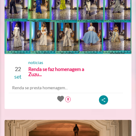
noticias
22
Renda se faz homenagem a
Zuzu...
set
Renda se presta homenagem...
8