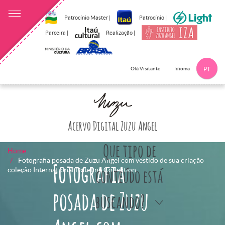
Patrocínio Master |
Patrocínio |
Parceira |
Realização |
Idioma
Olá Visitante
PT
Clique aqui p
Acervo Digital Zuzu Angel
Que tipo de
Home
Fotografia posada de Zuzu Angel com vestido de sua criação
Fotografia
coleção International Dateline Collection.
conteúdo está
posada de Zuzu
buscando?