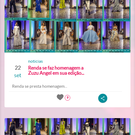
noticias
22
Renda se faz homenagem a
Zuzu Angel em sua edição...
set
Renda se presta homenagem...
9