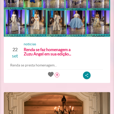
noticias
22
Renda se faz homenagem a
Zuzu Angel em sua edição...
set
Renda se presta homenagem...
8