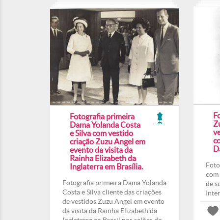
F
Fotografia primeira
Z
Dama Yolanda Costa
ve
e Silva com vestido
co
criação Zuzu Angel em
Da
evento da visita da
Rainha Elizabeth da
Foto
Inglaterra em Brasília.
com 
Fotografia primeira Dama Yolanda
de s
Costa e Silva cliente das criações
Inte
de vestidos Zuzu Angel em evento
da visita da Rainha Elizabeth da