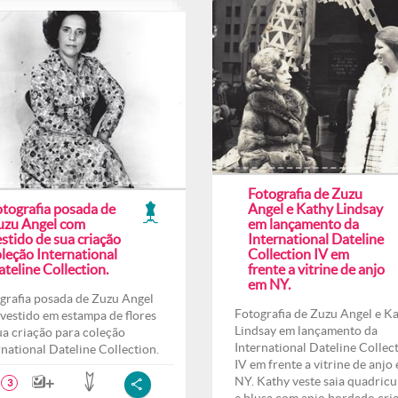
Fotografia de Zuzu
otografia posada de
Angel e Kathy Lindsay
uzu Angel com
em lançamento da
stido de sua criação
International Dateline
leção International
Collection IV em
teline Collection.
frente a vitrine de anjo
em NY.
grafia posada de Zuzu Angel
Fotografia de Zuzu Angel e K
vestido em estampa de flores
Lindsay em lançamento da
ua criação para coleção
International Dateline Collec
rnational Dateline Collection.
IV em frente a vitrine de anjo
NY. Kathy veste saia quadricu
3