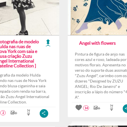
Fotografia de modelo
Angel with flowers
ulda nas ruas de
ova York com saia e
Pintura de figura de anjo nas
lusa criação Zuzu
cores azul e roxo, ladeada por
ngel International
motivos florais. Apresenta no
teline Collection ]
verso do suporte duas assinat
grafia da modelo Hulda
"Zuzu Angel", carimbo com os
ndo nas ruas de Nova York
dizeres "Designed by ZUZU
indo blusa ciganinha e saia
ANGEL; Rio De Janeiro" e
mpada com renda na barra,
inscrição a lápis do número "
ção Zuzu Angel International
A".
line Collection.
14
2