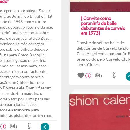
edo"
rtagem do Jornalista Zuenir
ura ao Jornal do Brasil em 19
[ Convite como
unho de 1996 com o titulo:
paraninfa de baile
anos depois , o retorno da mãe
debutantes de curvelo
medo" onde ele conta sobre
em 1973]
ica e obstinada luta de Zuzu ,
Convite do sétimo baile de
verdadeira mãe coragem ,
debutantes de Curvelo tendo
eve sobre o bilhete deixado
Zuzu Angel como paraninfa. B
Zuzu para Chico Buarque
promovido pelo Curvelo Club
e a perseguição que sofria
Lions Clube .
endo seu assassinato, caso
ecesse morta por acidente.
1
eportagem conta sobre a
ação que Chico Buarque,
o Pontes e ele Zuenir fizeram
 reproduzir a máquina o
et deixado por Zuzu para ser
ado para jornalistas e
ticos e a manobra para
nder as pistas do que fizeram.
8