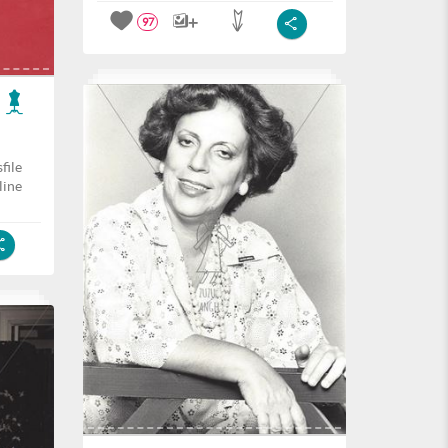
97
file
line