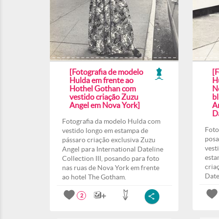
[Fotografia de modelo
[
Hulda em frente ao
H
Hothel Gothan com
N
vestido criação Zuzu
b
Angel em Nova York]
A
Da
Fotografia da modelo Hulda com
Foto
vestido longo em estampa de
posa
pássaro criação exclusiva Zuzu
vest
Angel para International Dateline
esta
Collection III, posando para foto
cria
nas ruas de Nova York em frente
Date
ao hotel The Gotham.
2