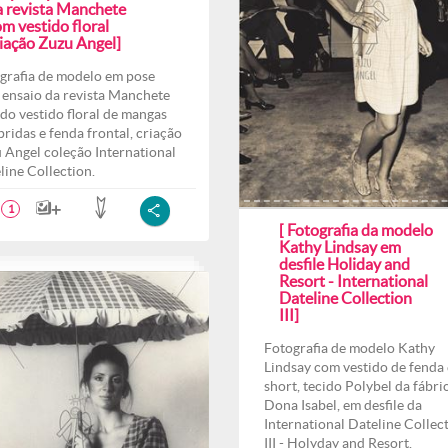
a revista Manchete
m vestido floral
riação Zuzu Angel]
grafia de modelo em pose
 ensaio da revista Manchete
do vestido floral de mangas
ridas e fenda frontal, criação
 Angel coleção International
line Collection.
1
[ Fotografia da modelo
Kathy Lindsay em
desfile Holiday and
Resort - International
Dateline Collection
III]
Fotografia de modelo Kathy
Lindsay com vestido de fenda 
short, tecido Polybel da fábri
Dona Isabel, em desfile da
International Dateline Collec
III - Holyday and Resort.