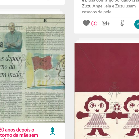
e blusa com anjo bordado cri
Zuzu Angel, ela e Zuzu usam
casacos de pele.
2
20 anos depois o
etorno da mãe sem