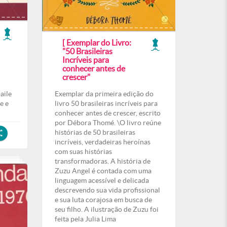
[ Exemplar do Livro:
"50 Brasileiras
Incríveis para
conhecer antes de
crescer"
aile
Exemplar da primeira edição do
e e
livro 50 brasileiras incríveis para
conhecer antes de crescer, escrito
por Débora Thomé. \O livro reúne
histórias de 50 brasileiras
incríveis, verdadeiras heroínas
com suas histórias
transformadoras. A história de
Zuzu Angel é contada com uma
linguagem acessível e delicada
descrevendo sua vida profissional
e sua luta corajosa em busca de
seu filho. A ilustração de Zuzu foi
feita pela Julia Lima