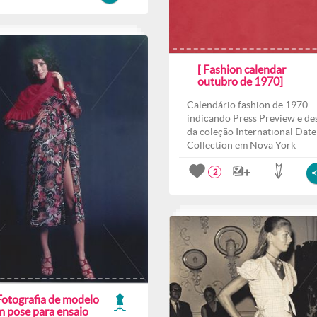
[ Fashion calendar
outubro de 1970]
Calendário fashion de 1970
indicando Press Preview e des
da coleção International Date
Collection em Nova York
2
Fotografia de modelo
m pose para ensaio