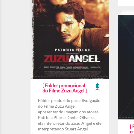
[ Folder promocional
do Filme Zuzu Angel ]
Fôlder produzido para divulgação
do Filme Zuzu Angel
apresentando imagem dos atores
Patricia Pilar e Daniel Oliveira ,
ela interpretando Zuzu Angel e ele
[ 
interpretando Stuart Angel
e