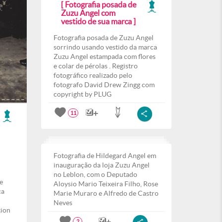
[ Fotografia posada de
Zuzu Angel com
vestido de sua marca ]
Fotografia posada de Zuzu Angel
sorrindo usando vestido da marca
Zuzu Angel estampada com flores
e colar de pérolas . Registro
fotográfico realizado pelo
fotografo David Drew Zingg com
copyright by PLUG
11
Fotografia de Hildegard Angel em
inauguração da loja Zuzu Angel
no Leblon, com o Deputado
e
Aloysio Mario Teixeira Filho, Rose
ca
Marie Muraro e Alfredo de Castro
Neves
tion
2