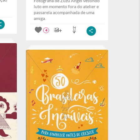
ação
Fotografia de Zuzu Angel vestindo
luto em momento fora do atelier e
passarela acompanhada de uma
amiga.
4