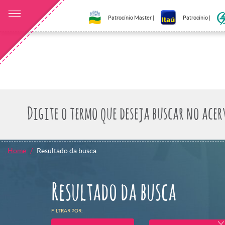
Patrocínio Master |
Patrocínio |
Home
Resultado da busca
Resultado da busca
FILTRAR POR: