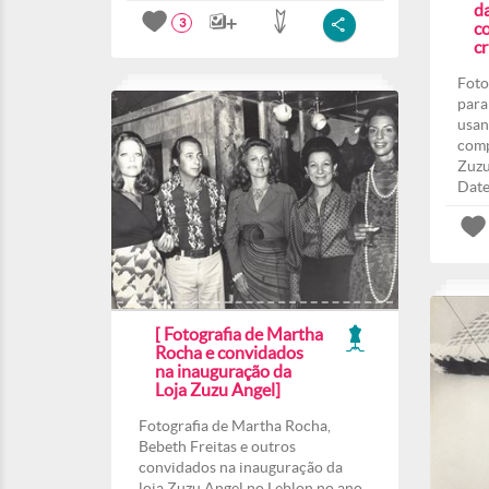
d
3
co
c
Foto
para
usan
comp
Zuzu
Date
[ Fotografia de Martha
Rocha e convidados
na inauguração da
Loja Zuzu Angel]
Fotografia de Martha Rocha,
Bebeth Freitas e outros
convidados na inauguração da
loja Zuzu Angel no Leblon no ano