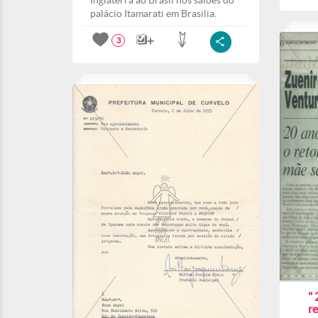
Inglaterra ao Brasil nos salões do
palácio Itamarati em Brasilia.
3
" 
r