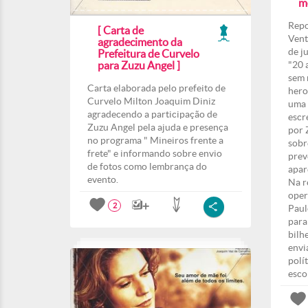
m
Repo
[ Carta de
Vent
agradecimento da
de j
Prefeitura de Curvelo
para Zuzu Angel ]
"20 
sem 
Carta elaborada pelo prefeito de
hero
Curvelo Milton Joaquim Diniz
uma 
agradecendo a participação de
escr
Zuzu Angel pela ajuda e presença
por 
no programa " Mineiros frente a
sobr
frete" e informando sobre envio
prev
de fotos como lembrança do
apar
evento.
Na r
oper
2
Paul
para
bilh
envi
polí
esco