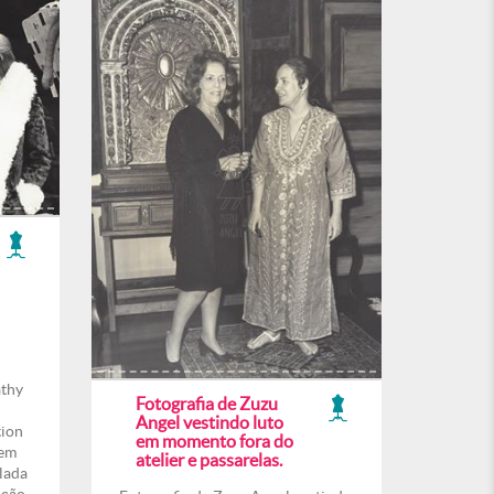
athy
Fotografia de Zuzu
Angel vestindo luto
tion
em momento fora do
 em
atelier e passarelas.
lada