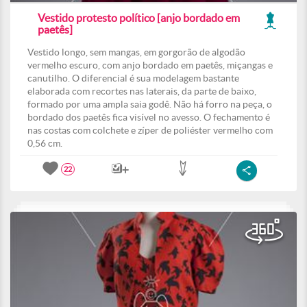
Vestido protesto político [anjo bordado em
paetês]
Vestido longo, sem mangas, em gorgorão de algodão
vermelho escuro, com anjo bordado em paetês, miçangas e
canutilho. O diferencial é sua modelagem bastante
elaborada com recortes nas laterais, da parte de baixo,
formado por uma ampla saia godê. Não há forro na peça, o
bordado dos paetês fica visível no avesso. O fechamento é
nas costas com colchete e zíper de poliéster vermelho com
0,56 cm.
22