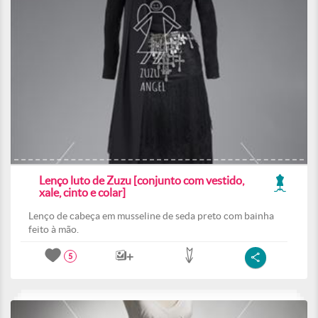
Lenço luto de Zuzu [conjunto com vestido,
xale, cinto e colar]
Lenço de cabeça em musseline de seda preto com bainha
feito à mão.
5