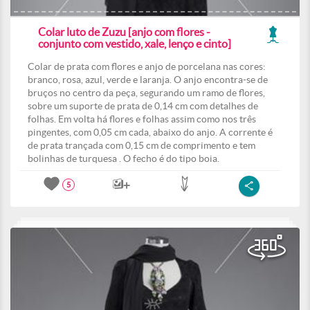
Colar luto de Zuzu [anjo com flores -
conjunto com vestido, xale, lenço e cinto]
Colar de prata com flores e anjo de porcelana nas cores:
branco, rosa, azul, verde e laranja. O anjo encontra-se de
bruços no centro da peça, segurando um ramo de flores,
sobre um suporte de prata de 0,14 cm com detalhes de
folhas. Em volta há flores e folhas assim como nos três
pingentes, com 0,05 cm cada, abaixo do anjo. A corrente é
de prata trançada com 0,15 cm de comprimento e tem
bolinhas de turquesa . O fecho é do tipo boia.
5