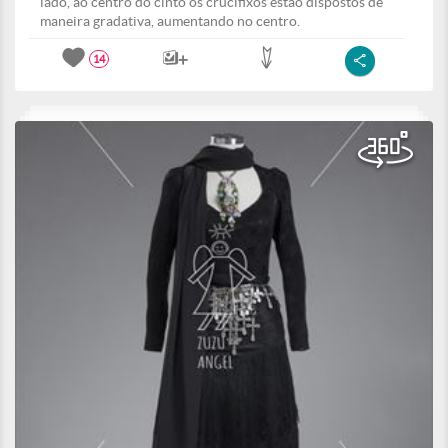
lado, ao centro do cinto os crucifixos estão dispostos de
maneira gradativa, aumentando no centro.
14