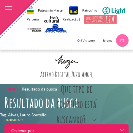
Patrocínio Master |
Patrocínio |
Parceira |
Realização |
Idioma
Olá Visitante
PT
Clique aqui p
Acervo Digital Zuzu Angel
Que tipo de
Home
Resultado da busca
Resultado da busca
conteúdo está
Tag: Alves, Lauro Soutello
buscando?
FILTRAR POR:
Ordenar por