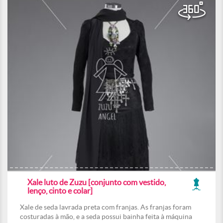
Xale luto de Zuzu [conjunto com vestido,
lenço, cinto e colar]
Xale de seda lavrada preta com franjas. As franjas foram
costuradas à mão, e a seda possui bainha feita à máquina