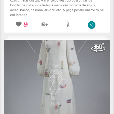
0,30 cm nas costas. A frente do vestido possui vários
bordados coloridos feitos à mão com motivos de anjos,
avião, barco, casinha, árvore, etc. A peça possui um forro na
cor branca.
24