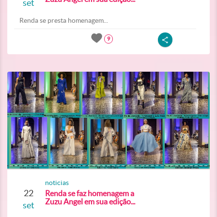
set
Renda se presta homenagem...
9
noticias
22
Renda se faz homenagem a
Zuzu Angel em sua edição...
set