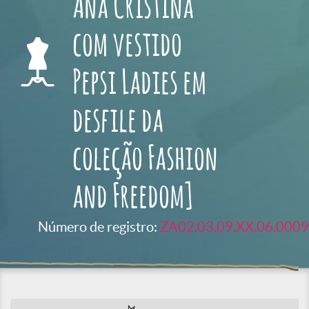
Ana Cristina
com vestido
Pepsi Ladies em
desfile da
coleção Fashion
and Freedom]
Número de registro:
ZA02.03.09.XX.06.0009