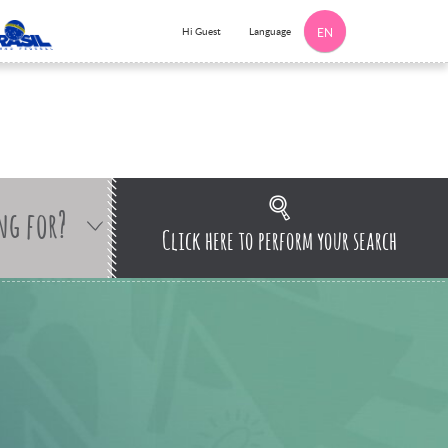
Language
Hi Guest
EN
ng for?
Click here to perform your search