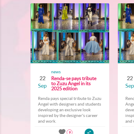
news
22
22
Renda-se pays tribute
to Zuzu Angel in its
Sep
Sep
2025 edition
Renda pays special tribute to Zuzu
Rend
Angel with designers and students
Ange
developing an exclusive look
deve
inspired by the designer's career
insp
and work.
and 
9