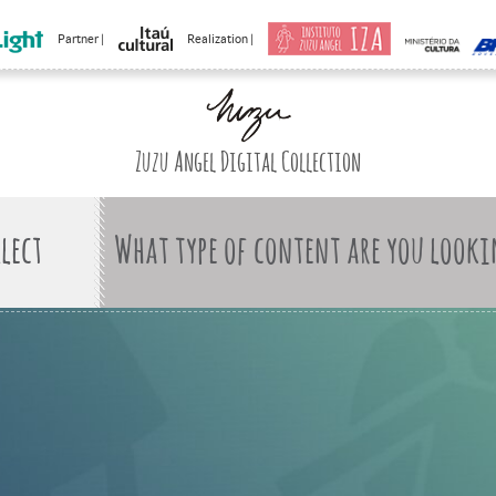
Partner |
Realization |
Zuzu Angel Digital Collection
What type of content are you looki