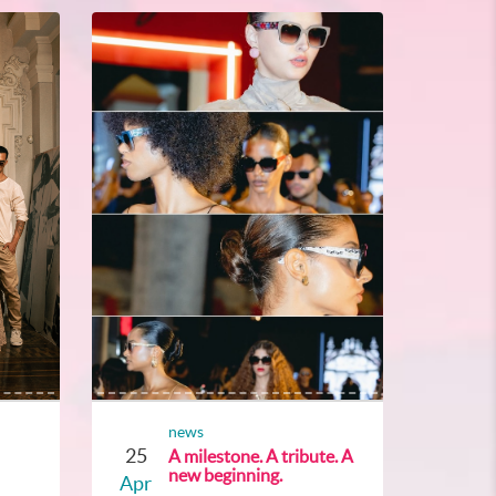
news
25
A milestone. A tribute. A
new beginning.
Apr