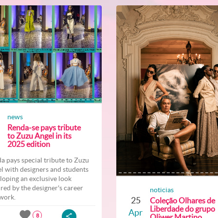
news
Renda-se pays tribute
to Zuzu Angel in its
2025 edition
a pays special tribute to Zuzu
l with designers and students
loping an exclusive look
ired by the designer's career
noticias
work.
25
Coleção Olhares de
Liberdade do grupo
Apr
Oliwer Martino
8