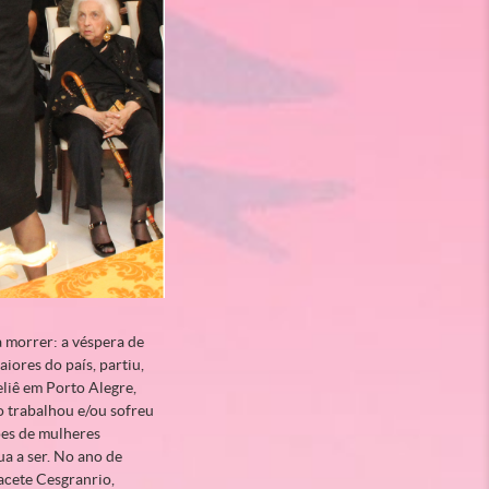
 morrer: a véspera de
iores do país, partiu,
liê em Porto Alegre,
o trabalhou e/ou sofreu
ões de mulheres
nua a ser. No ano de
acete Cesgranrio,