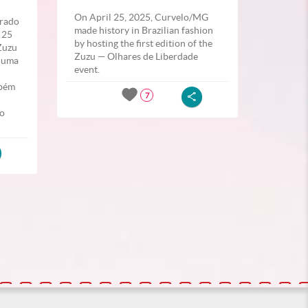
On April 25, 2025, Curvelo/MG
erado
made history in Brazilian fashion
 25
by hosting the first edition of the
“Zuzu
Zuzu — Olhares de Liberdade
” uma
event.
mbém
7
do