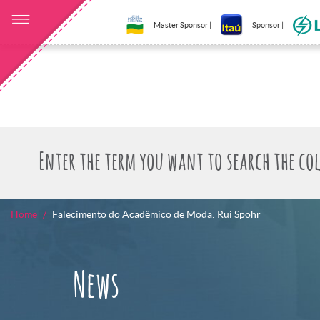
Master Sponsor |
Sponsor |
Home
Falecimento do Acadêmico de Moda: Rui Spohr
News