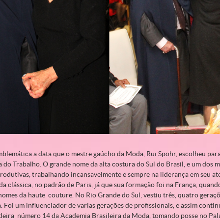
mblemática a data que o mestre gaúcho da Moda, Rui Spohr, escolheu para
 do Trabalho. O grande nome da alta costura do Sul do Brasil, e um dos ma
produtivas, trabalhando incansavelmente e sempre na liderança em seu ate
 clássica, no padrão de Paris, já que sua formação foi na França, quand
nomes da haute couture. No Rio Grande do Sul, vestiu três, quatro geraç
a. Foi um influenciador de varias gerações de profissionais, e assim conti
cadeira número 14 da Academia Brasileira da Moda, tomando posse no Pal