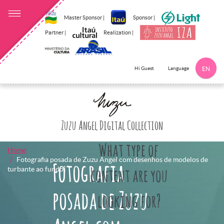
Master Sponsor |
Sponsor |
Partner |
Realization |
Language
Hi Guest
EN
Click here to 
Zuzu Angel Digital Collection
What type of
Home
Fotografia posada de Zuzu Angel com desenhos de modelos de
Fotografia
turbante ao fundo]
content are you
posada de Zuzu
looking for?