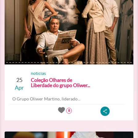
noticias
25
Coleção Olhares de
Liberdade do grupo Oliwer...
Apr
O Grupo Oliwer Martino, liderado...
8