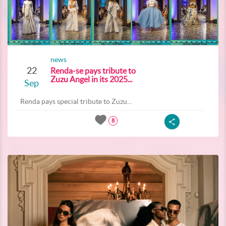
news
22
Renda-se pays tribute to
Zuzu Angel in its 2025...
Sep
Renda pays special tribute to Zuzu...
8