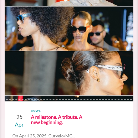
news
25
A milestone. A tribute. A
new beginning.
Apr
On April 25, 2025, Curvelo/MG...